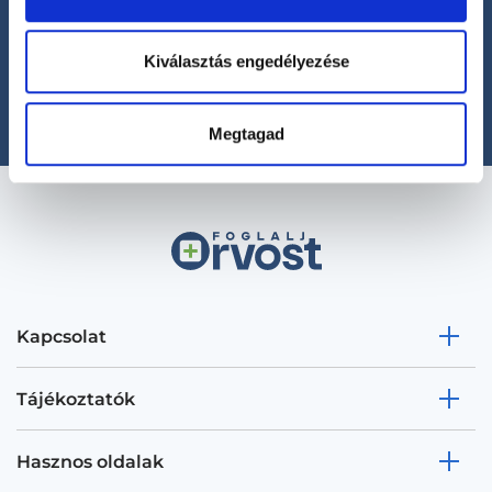
Segíthetünk?
+36 1 700-1398
(H-P: 8:00-20:00)
Kiválasztás engedélyezése
office@foglaljorvost.hu
Megtagad
Kapcsolat
Tájékoztatók
Hasznos oldalak