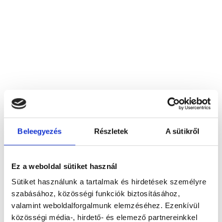
Beleegyezés
Részletek
A sütikről
ADAMANTIN Kft.
3895 Gönc, Károlyi u. 19.
Ez a weboldal sütiket használ
Sütiket használunk a tartalmak és hirdetések személyre
Foglalj időpontot megbízható
szabásához, közösségi funkciók biztosításához,
magánorvosokhoz most!
valamint weboldalforgalmunk elemzéséhez. Ezenkívül
közösségi média-, hirdető- és elemező partnereinkkel