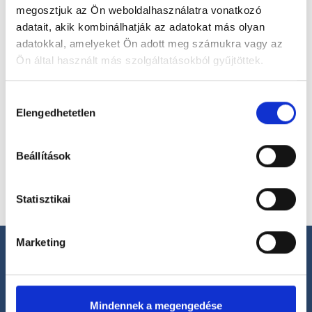
megosztjuk az Ön weboldalhasználatra vonatkozó
Válassz szakterületet
adatait, akik kombinálhatják az adatokat más olyan
adatokkal, amelyeket Ön adott meg számukra vagy az
Ön által használt más szolgáltatásokból gyűjtöttek.
Cookie
Hozzájárulás
Válassz helyszínt
szabályzat:
https://foglaljorvost.hu/info/foglaljorvost-
Elengedhetetlen
kiválasztása
hu-cookie-szabalyzat/
Beállítások
Statisztikai
Marketing
Mindennek a megengedése