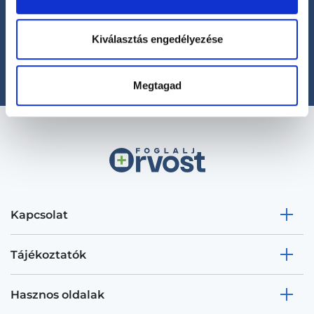
Segíthetünk?
+36 1 700-1398
(H-P: 8:00-20:00)
Kiválasztás engedélyezése
office@foglaljorvost.hu
Megtagad
Kapcsolat
Tájékoztatók
Hasznos oldalak