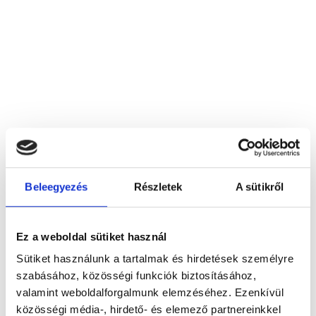
Beleegyezés
Részletek
A sütikről
Aesculap-Dent BT
4522 Nyírtass, Kossuth u. 12.
Ez a weboldal sütiket használ
Sütiket használunk a tartalmak és hirdetések személyre
Foglalj időpontot megbízható
szabásához, közösségi funkciók biztosításához,
magánorvosokhoz most!
valamint weboldalforgalmunk elemzéséhez. Ezenkívül
közösségi média-, hirdető- és elemező partnereinkkel