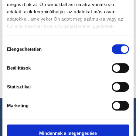
megosztjuk az Ön weboldalhasználatra vonatkozó
Válassz szakterületet
adatait, akik kombinálhatják az adatokat más olyan
adatokkal, amelyeket Ön adott meg számukra vagy az
Ön által használt más szolgáltatásokból gyűjtöttek.
Cookie
Hozzájárulás
Válassz helyszínt
szabályzat:
https://foglaljorvost.hu/info/foglaljorvost-
Elengedhetetlen
kiválasztása
hu-cookie-szabalyzat/
Beállítások
Statisztikai
Marketing
Mindennek a megengedése