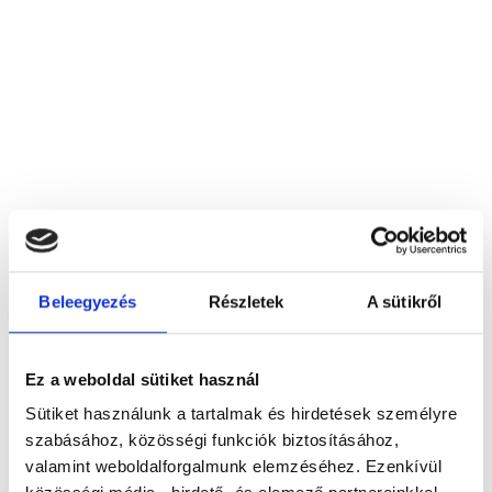
Beleegyezés
Részletek
A sütikről
Agrosilv BT, Bátaszék
7140 Bátaszék, Kossuth u. 54.
Ez a weboldal sütiket használ
Sütiket használunk a tartalmak és hirdetések személyre
Foglalj időpontot megbízható
szabásához, közösségi funkciók biztosításához,
magánorvosokhoz most!
valamint weboldalforgalmunk elemzéséhez. Ezenkívül