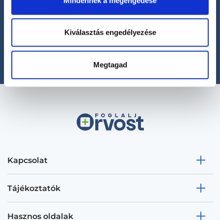
Mindennek a megengedése
Segíthetünk?
+36 1 700-1398
Kiválasztás engedélyezése
(H-P: 8:00-20:00)
office@foglaljorvost.hu
Megtagad
Kapcsolat
Tájékoztatók
Hasznos oldalak