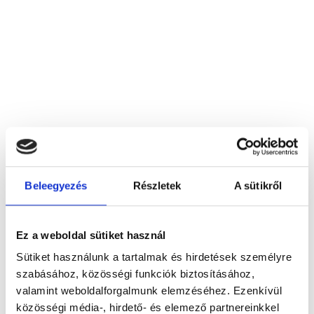
Beleegyezés
Részletek
A sütikről
ALBADENT-97. BT.
8000 Székesfehérvár, Zsolt u. 16
Ez a weboldal sütiket használ
Sütiket használunk a tartalmak és hirdetések személyre
Foglalj időpontot megbízható
szabásához, közösségi funkciók biztosításához,
magánorvosokhoz most!
valamint weboldalforgalmunk elemzéséhez. Ezenkívül
közösségi média-, hirdető- és elemező partnereinkkel