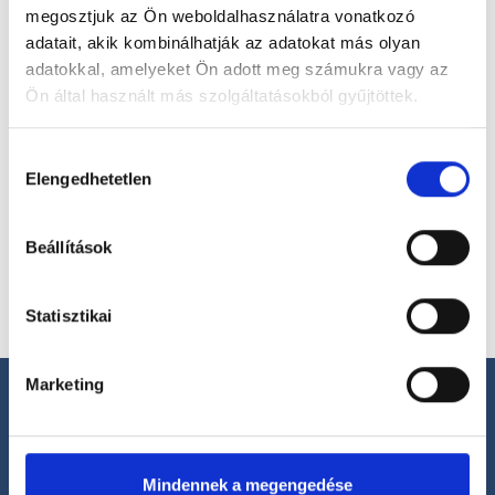
megosztjuk az Ön weboldalhasználatra vonatkozó
Válassz szakterületet
adatait, akik kombinálhatják az adatokat más olyan
adatokkal, amelyeket Ön adott meg számukra vagy az
Ön által használt más szolgáltatásokból gyűjtöttek.
Cookie
Hozzájárulás
Válassz helyszínt
szabályzat:
https://foglaljorvost.hu/info/foglaljorvost-
Elengedhetetlen
kiválasztása
hu-cookie-szabalyzat/
Beállítások
Statisztikai
Marketing
Mindennek a megengedése