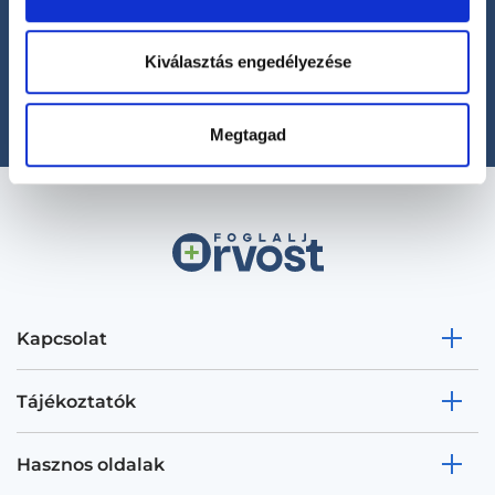
Segíthetünk?
+36 1 700-1398
(H-P: 8:00-20:00)
Kiválasztás engedélyezése
office@foglaljorvost.hu
Megtagad
Kapcsolat
Tájékoztatók
Hasznos oldalak