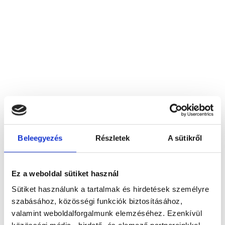
Beleegyezés
Részletek
A sütikről
Alexis 99 Ker. Szolg. BT.
4463 Tiszanagyfalu, Kossuth u. 45.
Ez a weboldal sütiket használ
Sütiket használunk a tartalmak és hirdetések személyre
Foglalj időpontot megbízható
szabásához, közösségi funkciók biztosításához,
magánorvosokhoz most!
valamint weboldalforgalmunk elemzéséhez. Ezenkívül