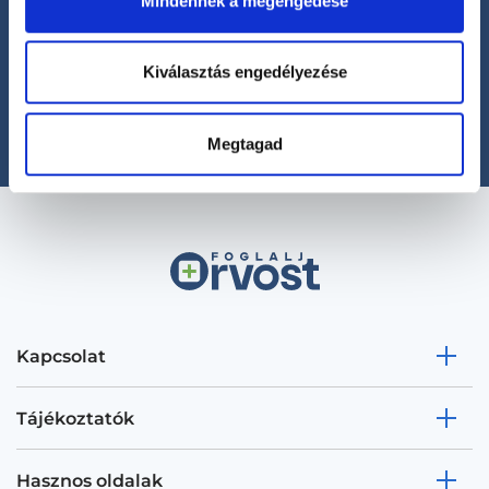
Mindennek a megengedése
Segíthetünk?
+36 1 700-1398
Kiválasztás engedélyezése
(H-P: 8:00-20:00)
office@foglaljorvost.hu
Megtagad
Kapcsolat
Tájékoztatók
Hasznos oldalak