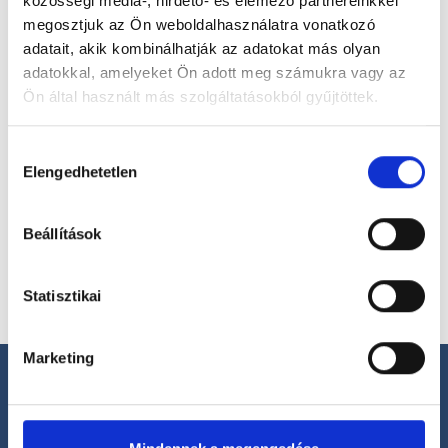
közösségi média-, hirdető- és elemező partnereinkkel
megosztjuk az Ön weboldalhasználatra vonatkozó
Válassz szakterületet
adatait, akik kombinálhatják az adatokat más olyan
adatokkal, amelyeket Ön adott meg számukra vagy az
Ön által használt más szolgáltatásokból gyűjtöttek.
Cookie
Hozzájárulás
Válassz helyszínt
szabályzat:
https://foglaljorvost.hu/info/foglaljorvost-
Elengedhetetlen
kiválasztása
hu-cookie-szabalyzat/
Beállítások
Statisztikai
Marketing