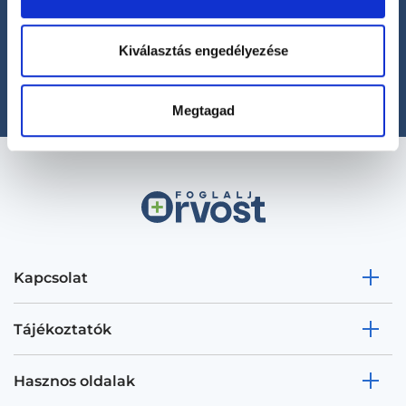
Segíthetünk?
+36 1 700-1398
(H-P: 8:00-20:00)
Kiválasztás engedélyezése
office@foglaljorvost.hu
Megtagad
Kapcsolat
Tájékoztatók
Hasznos oldalak