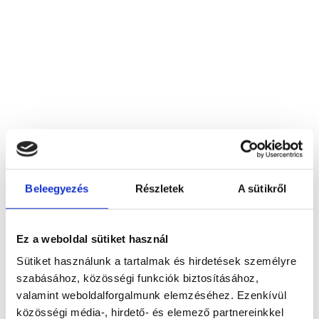
Beleegyezés
Részletek
A sütikről
ANNA-DENT Bt.
3910 Tokaj, Mosolygó út 2/B.
Ez a weboldal sütiket használ
Sütiket használunk a tartalmak és hirdetések személyre
Foglalj időpontot megbízható
szabásához, közösségi funkciók biztosításához,
magánorvosokhoz most!
valamint weboldalforgalmunk elemzéséhez. Ezenkívül
közösségi média-, hirdető- és elemező partnereinkkel