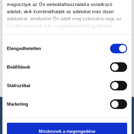
megosztjuk az Ön weboldalhasználatra vonatkozó
Válassz szakterületet
adatait, akik kombinálhatják az adatokat más olyan
adatokkal, amelyeket Ön adott meg számukra vagy az
Ön által használt más szolgáltatásokból gyűjtöttek.
Cookie
Hozzájárulás
Válassz helyszínt
szabályzat:
https://foglaljorvost.hu/info/foglaljorvost-
Elengedhetetlen
kiválasztása
hu-cookie-szabalyzat/
Beállítások
Statisztikai
Marketing
Mindennek a megengedése