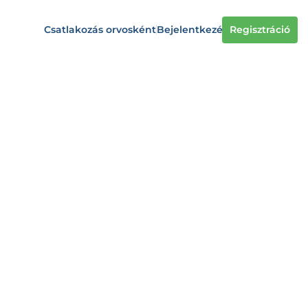
Csatlakozás orvosként
Bejelentkezés
Regisztráció