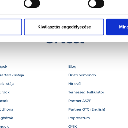
Kiválasztás engedélyezése
Min
égek
Blog
ertárak listája
Üzleti hírmondó
k listája
Hírlevél
ürdők
Terhességi kalkulátor
vosok
Partner ÁSZF
otthona
Partner GTC (English)
égházak
Impresszum
angok
GYIK