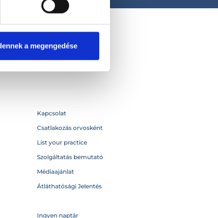
dennek a megengedése
Kapcsolat
Csatlakozás orvosként
List your practice
Szolgáltatás bemutató
Médiaajánlat
Átláthatósági Jelentés
Ingyen naptár