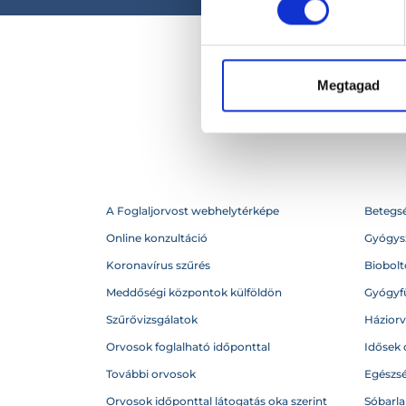
Megtagad
A Foglaljorvost webhelytérképe
Betegs
Online konzultáció
Gyógysz
Koronavírus szűrés
Biobolto
Meddőségi központok külföldön
Gyógyf
Szűrővizsgálatok
Házior
Orvosok foglalható időponttal
Idősek 
További orvosok
Egészs
Orvosok időponttal látogatás oka szerint
Sóbarl