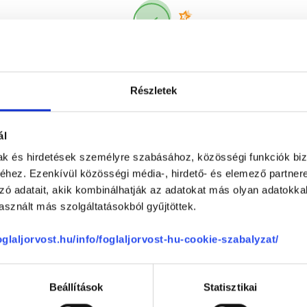
Korábbi páciensek
300 000 valós
véleménye
segít a döntésben!
Részletek
ál
mak és hirdetések személyre szabásához, közösségi funkciók biz
hez. Ezenkívül közösségi média-, hirdető- és elemező partner
zó adatait, akik kombinálhatják az adatokat más olyan adatokka
sznált más szolgáltatásokból gyűjtöttek.
Telefon
+36 1 700-1398
(H-P: 8:00-20:00)
foglaljorvost.hu/info/foglaljorvost-hu-cookie-szabalyzat/
Segíthetünk?
Email
office@foglaljorvost.hu
Beállítások
Statisztikai