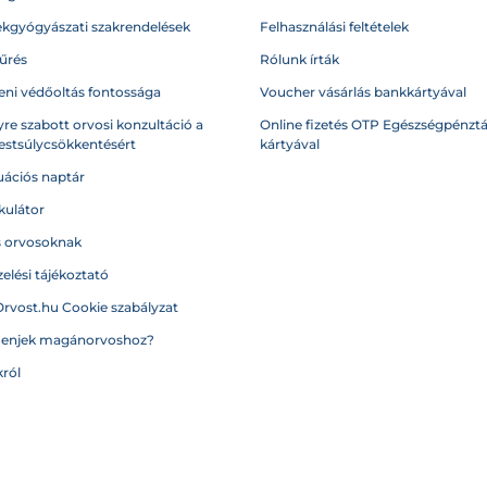
kgyógyászati szakrendelések
Felhasználási feltételek
űrés
Rólunk írták
eni védőoltás fontossága
Voucher vásárlás bankkártyával
re szabott orvosi konzultáció a
Online fizetés OTP Egészségpénztá
testsúlycsökkentésért
kártyával
ációs naptár
kulátor
s orvosoknak
elési tájékoztató
Orvost.hu Cookie szabályzat
menjek magánorvoshoz?
ról