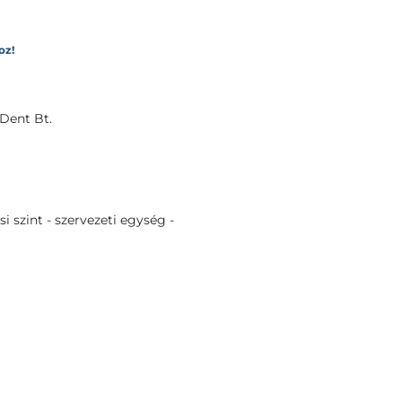
oz!
-Dent Bt.
i szint - szervezeti egység -