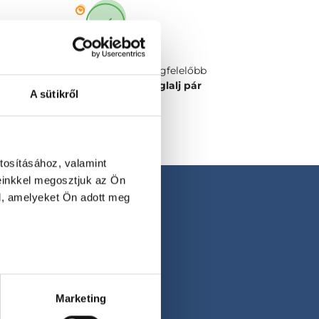
Válaszd ki a számodra legmegfelelőbb
időpontot vagy orvost és
foglalj pár
A sütikről
kattintással!
tosításához, valamint
einkkel megosztjuk az Ön
l, amelyeket Ön adott meg
Marketing