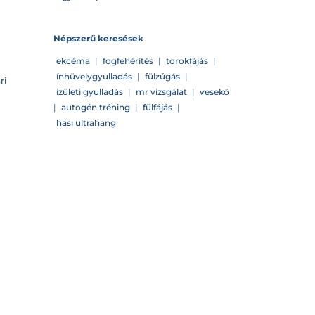
Népszerű keresések
ekcéma
|
fogfehérítés
|
torokfájás
|
ínhüvelygyulladás
|
fülzúgás
|
ri
izületi gyulladás
|
mr vizsgálat
|
vesekő
|
autogén tréning
|
fülfájás
|
hasi ultrahang