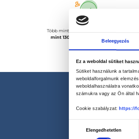
Több mint
2400 magánorvosunk, több
mint 130 szakterületen
csak rád vár!
Beleegyezés
Ez a weboldal sütiket haszn
Sütiket használunk a tartal
weboldalforgalmunk elemzésé
weboldalhasználatra vonatko
számukra vagy az Ön által ha
Cookie szabályzat:
https://
Hozzájárulás
Elengedhetetlen
kiválasztása