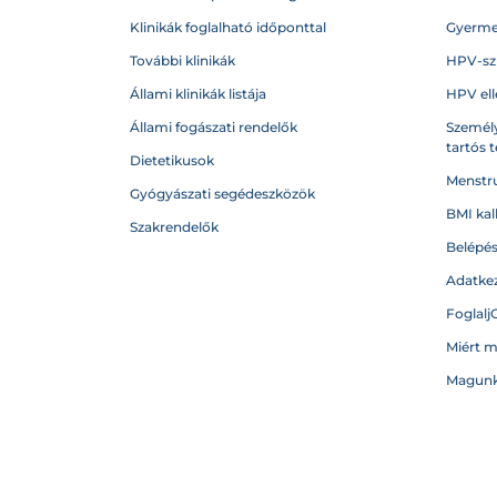
Klinikák foglalható időponttal
Gyerme
További klinikák
HPV-sz
Állami klinikák listája
HPV ell
Állami fogászati rendelők
Személy
tartós 
Dietetikusok
Menstru
Gyógyászati segédeszközök
BMI kal
Szakrendelők
Belépé
Adatkez
Foglalj
Miért 
Magunk