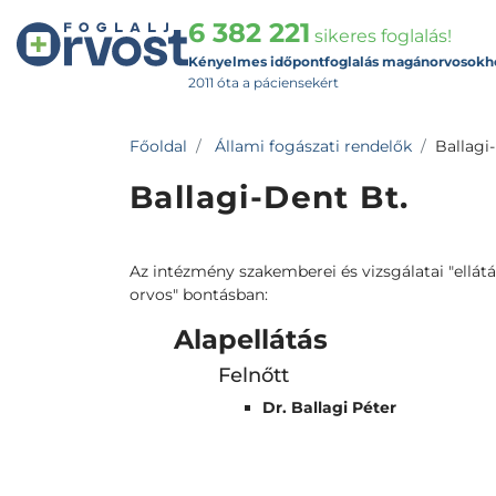
6 382 221
sikeres foglalás!
Kényelmes időpontfoglalás magánorvosokh
2011 óta a páciensekért
Főoldal
Állami fogászati rendelők
Ballagi
Ballagi-Dent Bt.
Az intézmény szakemberei és vizsgálatai "ellátás
orvos" bontásban:
Alapellátás
Felnőtt
Dr. Ballagi Péter