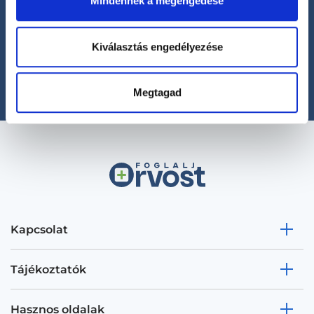
Mindennek a megengedése
Segíthetünk?
+36 1 700-1398
Kiválasztás engedélyezése
(H-P: 8:00-20:00)
office@foglaljorvost.hu
Megtagad
Kapcsolat
Tájékoztatók
Hasznos oldalak