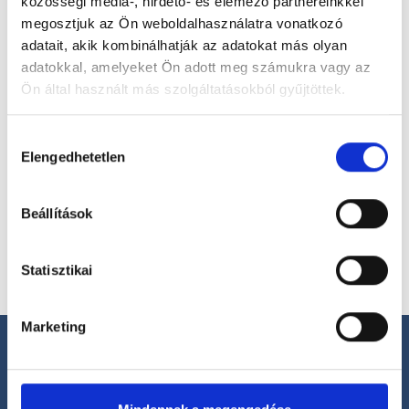
közösségi média-, hirdető- és elemező partnereinkkel
megosztjuk az Ön weboldalhasználatra vonatkozó
Válassz szakterületet
adatait, akik kombinálhatják az adatokat más olyan
adatokkal, amelyeket Ön adott meg számukra vagy az
Ön által használt más szolgáltatásokból gyűjtöttek.
Cookie
Hozzájárulás
Válassz helyszínt
szabályzat:
https://foglaljorvost.hu/info/foglaljorvost-
Elengedhetetlen
kiválasztása
hu-cookie-szabalyzat/
Beállítások
Statisztikai
Marketing