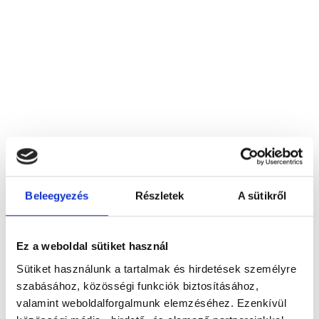
Beleegyezés
Részletek
A sütikről
Bp. XV. ker. Eü. Int.
1158 Budapest, I. kerület, Hősök útja 3.
Ez a weboldal sütiket használ
Sütiket használunk a tartalmak és hirdetések személyre
Foglalj időpontot megbízható
szabásához, közösségi funkciók biztosításához,
magánorvosokhoz most!
valamint weboldalforgalmunk elemzéséhez. Ezenkívül