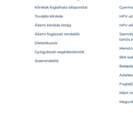
Klinikák foglalható időponttal
Gyerme
További klinikák
HPV-sz
Állami klinikák listája
HPV ell
Állami fogászati rendelők
Személy
tartós 
Dietetikusok
Menstru
Gyógyászati segédeszközök
BMI kal
Szakrendelők
Belépé
Adatkez
Foglalj
Miért 
Magunk