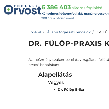
6 386 403
sikeres foglalás!
Kényelmes időpontfoglalás magánorvosokh
2011 óta a páciensekért
Főoldal
Állami fogászati rendelők
DR. FÜL
DR. FÜLÖP-PRAXIS K
Az intézmény szakemberei és vizsgálatai "ellátás
orvos" bontásban:
Alapellátás
Vegyes
Dr. Fülöp Erika