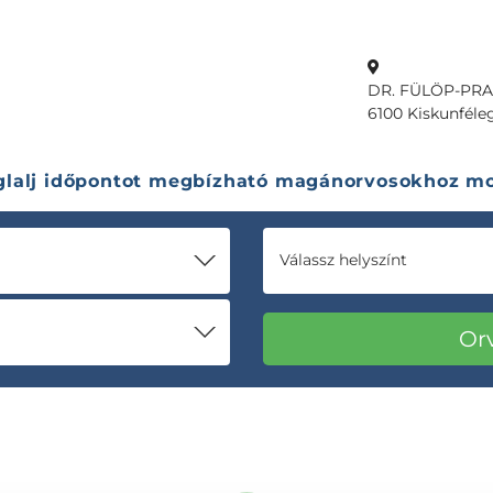
DR. FÜLÖP-PRAX
6100 Kiskunféleg
glalj időpontot megbízható magánorvosokhoz mo
Válassz helyszínt