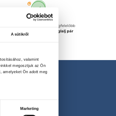
Válaszd ki a számodra legmegfelelőbb
időpontot vagy orvost és
foglalj pár
A sütikről
kattintással!
tosításához, valamint
einkkel megosztjuk az Ön
l, amelyeket Ön adott meg
Marketing