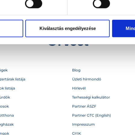
Kiválasztás engedélyezése
Min
égek
Blog
ertárak listája
Üzleti hírmondó
k listája
Hírlevél
ürdők
Terhességi kalkulátor
vosok
Partner ÁSZF
otthona
Partner GTC (English)
égházak
Impresszum
angok
GYIK