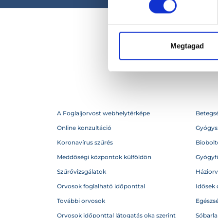
Megtagad
A Foglaljorvost webhelytérképe
Betegs
Online konzultáció
Gyógysz
Koronavírus szűrés
Biobolto
Meddőségi központok külföldön
Gyógyf
Szűrővizsgálatok
Házior
Orvosok foglalható időponttal
Idősek 
További orvosok
Egészs
Orvosok időponttal látogatás oka szerint
Sóbarl