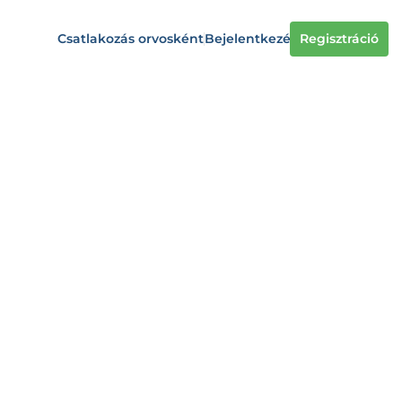
Csatlakozás orvosként
Bejelentkezés
Regisztráció