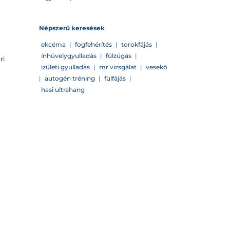
Népszerű keresések
ekcéma
|
fogfehérítés
|
torokfájás
|
ínhüvelygyulladás
|
fülzúgás
|
ri
izületi gyulladás
|
mr vizsgálat
|
vesekő
|
autogén tréning
|
fülfájás
|
hasi ultrahang