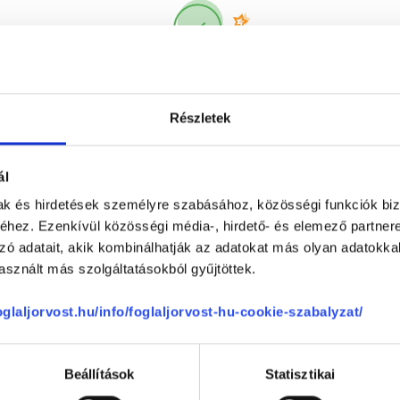
Korábbi páciensek
300 000 valós
véleménye
segít a döntésben!
Részletek
ál
mak és hirdetések személyre szabásához, közösségi funkciók biz
hez. Ezenkívül közösségi média-, hirdető- és elemező partner
zó adatait, akik kombinálhatják az adatokat más olyan adatokka
sznált más szolgáltatásokból gyűjtöttek.
Telefon
+36 1 700-1398
(H-P: 8:00-20:00)
foglaljorvost.hu/info/foglaljorvost-hu-cookie-szabalyzat/
Segíthetünk?
Email
office@foglaljorvost.hu
Beállítások
Statisztikai