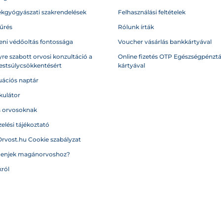
kgyógyászati szakrendelések
Felhasználási feltételek
űrés
Rólunk írták
eni védőoltás fontossága
Voucher vásárlás bankkártyával
re szabott orvosi konzultáció a
Online fizetés OTP Egészségpénztá
testsúlycsökkentésért
kártyával
ációs naptár
kulátor
s orvosoknak
elési tájékoztató
Orvost.hu Cookie szabályzat
menjek magánorvoshoz?
ról