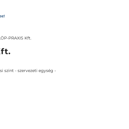
oz!
ÖP-PRAXIS Kft.
ft.
i szint - szervezeti egység -