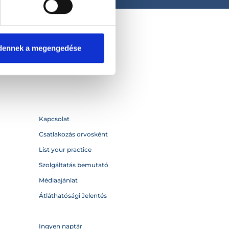
dennek a megengedése
Kapcsolat
Csatlakozás orvosként
List your practice
Szolgáltatás bemutató
Médiaajánlat
Átláthatósági Jelentés
Ingyen naptár