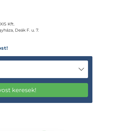
IS Kft.
yháza, Deák F. u. 7.
st!