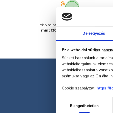
Több mint
2400 magánorvosunk, több
mint 130 szakterületen
csak rád vár!
Beleegyezés
Ez a weboldal sütiket haszn
Sütiket használunk a tartal
weboldalforgalmunk elemzésé
weboldalhasználatra vonatko
számukra vagy az Ön által ha
Cookie szabályzat:
https://
Hozzájárulás
Elengedhetetlen
kiválasztása