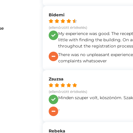
Bidemi
(ellenőrzött értékelés)
se
My experience was good. The recepti
little with finding the building. On 
throughout the registration process
There was no unpleasant experience.
complaints whatsoever
Zsuzsa
(ellenőrzött értékelés)
Minden szuper volt, köszönöm. Szak
-
Rebeka