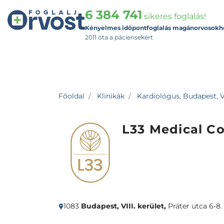
6 384 741
sikeres foglalás!
Kényelmes időpontfoglalás magánorvosokh
2011 óta a páciensekért
Főoldal
Klinikák
Kardiológus, Budapest, VI
L33 Medical Co
1083
Budapest, VIII. kerület,
Práter utca 6-8.