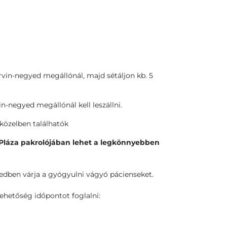
orvin-negyed megállónál, majd sétáljon kb. 5
in-negyed megállónál kell leszállni.
 közelben találhatók
n Pláza pakrolójában lehet a legkönnyebben
dben várja a gyógyulni vágyó pácienseket.
lehetőség időpontot foglalni: