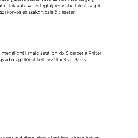
t el feladatokat. A foglaljorvost.hu felelősségét
szakorvos és szakorvosjelölt esetén.
 megállónál, majd sétáljon kb. 5 percet a Práter
yed megállónál kell leszállni 9-es, 83-as