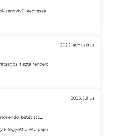
zók rendkívül kedvesek
2026. augusztus
átságos, tiszta rendelő.
2026. július
lőkendő, betét stb...
gy kifogyott a WC papír.