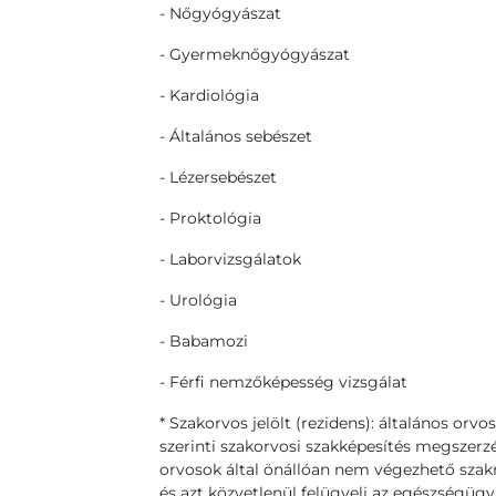
- Nőgyógyászat
- Gyermeknőgyógyászat
- Kardiológia
- Általános sebészet
- Lézersebészet
- Proktológia
- Laborvizsgálatok
- Urológia
- Babamozi
- Férfi nemzőképesség vizsgálat
* Szakorvos jelölt (rezidens): általános orvo
szerinti szakorvosi szakképesítés megszerzé
orvosok által önállóan nem végezhető szakm
és azt közvetlenül felügyeli az egészségügyi