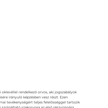
si oklevéllel rendelkező orvos, aki jogszabályok
sére irányuló képzésben vesz részt. Ezen
ai tevékenységért teljes felelősséggel tartozik
 szolgáltató szakorvosa az első részvizsgáig,