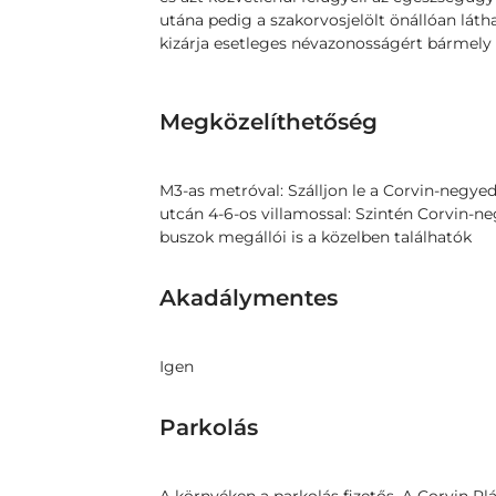
utána pedig a szakorvosjelölt önállóan látha
kizárja esetleges névazonosságért bármely 
Megközelíthetőség
M3-as metróval: Szálljon le a Corvin-negyed
utcán 4-6-os villamossal: Szintén Corvin-neg
buszok megállói is a közelben találhatók
Akadálymentes
Igen
Parkolás