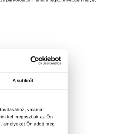
láza parkolójában lehet a legkönnyebben helyet
A sütikről
tosításához, valamint
einkkel megosztjuk az Ön
l, amelyeket Ön adott meg