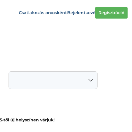
Csatlakozás orvosként
Bejelentkezés
Regisztráció
5-től új helyszínen várjuk
!