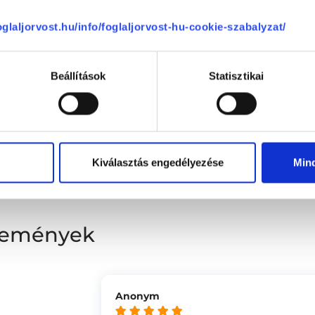
foglaljorvost.hu/info/foglaljorvost-hu-cookie-szabalyzat/
Beállítások
Statisztikai
L33 Medical Corvin
Kiválasztás engedélyezése
Min
1083
Budapest, VIII. kerület
,
Práter utca 
élemények
Anonym