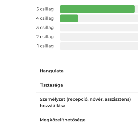
5 csillag
4 csillag
3 csillag
2 csillag
1 csillag
Hangulata
Tisztasága
Személyzet (recepció, nővér, asszisztens)
hozzáállása
Megközelíthetősége