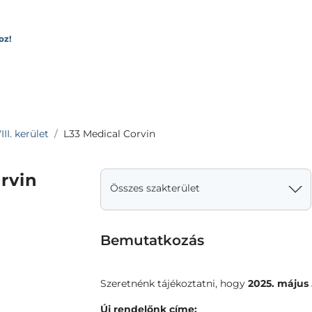
oz!
II. kerület
L33 Medical Corvin
rvin
Összes szakterület
Bemutatkozás
Szeretnénk tájékoztatni, hogy
2025. május 
Új rendelőnk címe: