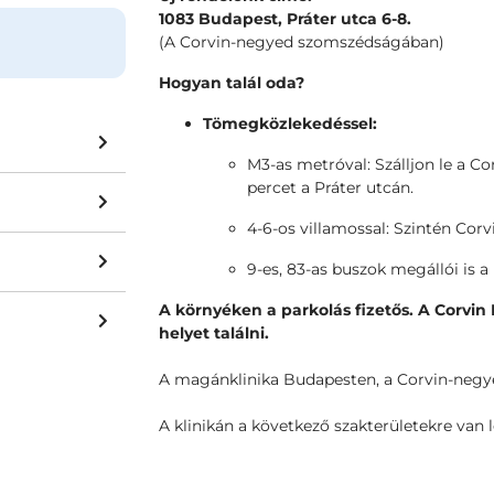
1083 Budapest, Práter utca 6-8.
(A Corvin-negyed szomszédságában)
Hogyan talál oda?
Tömegközlekedéssel:
M3-as metróval: Szálljon le a C
percet a Práter utcán.
4-6-os villamossal: Szintén Corv
9-es, 83-as buszok megállói is a
A környéken a parkolás fizetős. A Corvi
helyet találni.
A magánklinika Budapesten, a Corvin-negye
A klinikán a következő szakterületekre van 