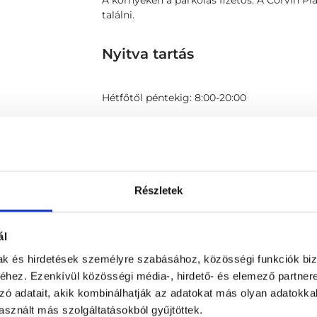
A környéken a parkolás fizetős. A Corvin P
találni.
Nyitva tartás
Hétfőtől péntekig: 8:00-20:00
Térkép
Részletek
ál
mak és hirdetések személyre szabásához, közösségi funkciók biz
hez. Ezenkívül közösségi média-, hirdető- és elemező partner
zó adatait, akik kombinálhatják az adatokat más olyan adatokka
sznált más szolgáltatásokból gyűjtöttek.