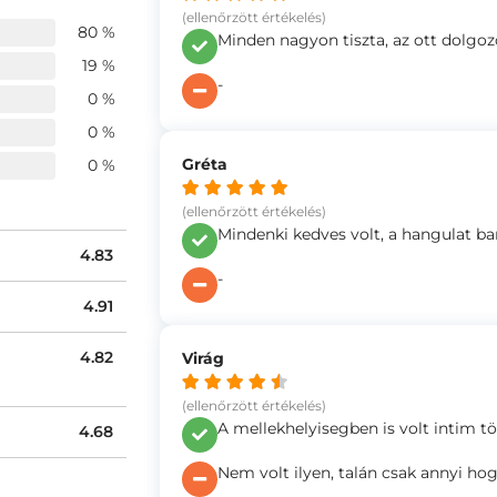
(ellenőrzött értékelés)
80 %
Minden nagyon tiszta, az ott dolgo
19 %
-
0 %
0 %
Gréta
0 %
(ellenőrzött értékelés)
Mindenki kedves volt, a hangulat bar
4.83
-
4.91
4.82
Virág
(ellenőrzött értékelés)
A mellekhelyisegben is volt intim tör
4.68
Nem volt ilyen, talán csak annyi ho