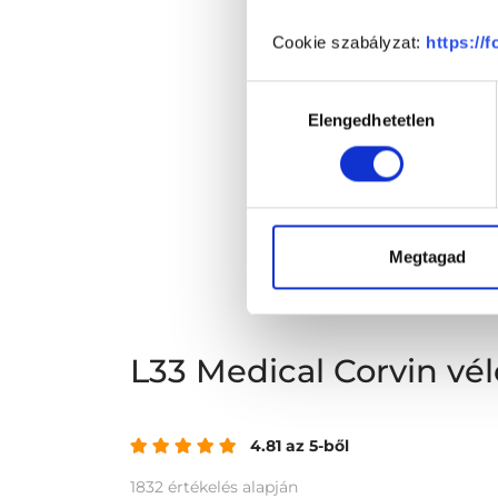
Cookie szabályzat:
https://
Hozzájárulás
Elengedhetetlen
kiválasztása
Megtagad
L33 Medical Corvin v
4.81 az 5-ből
1832 értékelés alapján