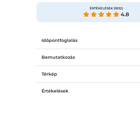
ÉRTÉKELÉSEK
(1832)
4.8
Időpontfoglalás
Bemutatkozás
Térkép
Értékelések