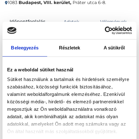
1083
Budapest, VIII. kerület,
Práter utca 6-8.
Időpontfoglalás
Adatok
Vélemények
Foglalj időpontot
Beleegyezés
Részletek
A sütikről
Összes szakterület
Ez a weboldal sütiket használ
Sütiket használunk a tartalmak és hirdetések személyre
szabásához, közösségi funkciók biztosításához,
valamint weboldalforgalmunk elemzéséhez. Ezenkívül
közösségi média-, hirdető- és elemező partnereinkkel
megosztjuk az Ön weboldalhasználatra vonatkozó
Főoldal
Klinikák
adatait, akik kombinálhatják az adatokat más olyan
adatokkal, amelyeket Ön adott meg számukra vagy az
Kardiológus, Budapest, VIII. kerület
Ön által használt más szolgáltatásokból gyűjtöttek.
L33 Medical Corvin