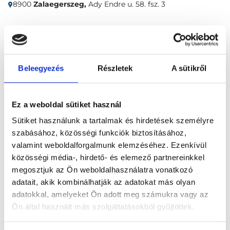
8900
Zalaegerszeg,
Ady Endre u. 58. fsz. 3
Időpontfoglalás
Adatok
Vélemények
Beleegyezés
Részletek
A sütikről
Foglalj időpontot
Ez a weboldal sütiket használ
Összes szakterület
Sütiket használunk a tartalmak és hirdetések személyre
szabásához, közösségi funkciók biztosításához,
valamint weboldalforgalmunk elemzéséhez. Ezenkívül
közösségi média-, hirdető- és elemező partnereinkkel
megosztjuk az Ön weboldalhasználatra vonatkozó
adatait, akik kombinálhatják az adatokat más olyan
Főoldal
Klinikák
Belgyógyász, Zalaegerszeg
adatokkal, amelyeket Ön adott meg számukra vagy az
Léda Medical Center
Ön által használt más szolgáltatásokból gyűjtöttek.