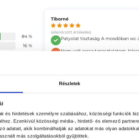
Tiborné
(ellenőrzött értékelés)
84 %
Patyolat tisztaság A mosdóban wc 
16 %
Nem volt rossz tapasztalatom, bárc
1 %
0 %
Anonym
0 %
Részletek
(ellenőrzött értékelés)
Keveset kellett várnunk.Sok gyerekkö
4.85
gyerekeket.
ál
-
4.91
mak és hirdetések személyre szabásához, közösségi funkciók biz
hez. Ezenkívül közösségi média-, hirdető- és elemező partner
4.82
zó adatait, akik kombinálhatják az adatokat más olyan adatokka
Anonym
sznált más szolgáltatásokból gyűjtöttek.