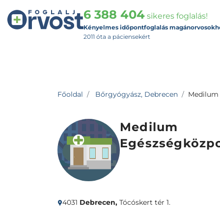
6 388 404
sikeres foglalás!
Kényelmes időpontfoglalás magánorvosokh
2011 óta a páciensekért
Főoldal
Bőrgyógyász, Debrecen
Medilum
Medilum
Egészségközp
4031
Debrecen,
Tócóskert tér 1.