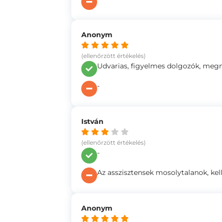
Anonym
(ellenőrzött értékelés)
Udvarias, figyelmes dolgozók, megn
-
István
(ellenőrzött értékelés)
-
Az asszisztensek mosolytalanok, kel
Anonym