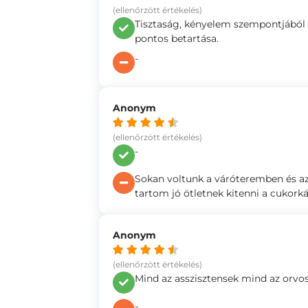
(ellenőrzött értékelés)
Tisztaság, kényelem szempontjából is
pontos betartása.
-
Anonym
(ellenőrzött értékelés)
-
Sokan voltunk a váróteremben és az
tartom jó ötletnek kitenni a cukorká
Anonym
(ellenőrzött értékelés)
Mind az asszisztensek mind az orvos
-