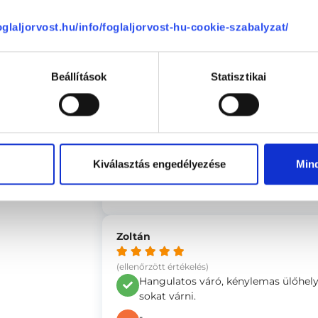
(ellenőrzött értékelés)
4.72
Pontosság és szakértelem, a beteg
foglaljorvost.hu/info/foglaljorvost-hu-cookie-szabalyzat/
sajnos drága, a vizsgálat nem igénye
rutinvizsgálat.
Beállítások
Statisztikai
Anonym
se
(ellenőrzött értékelés)
A személyzet nagyon figyelmes volt,
Kiválasztás engedélyezése
Min
-
Zoltán
(ellenőrzött értékelés)
Hangulatos váró, kénylemas ülőhelye
sokat várni.
-