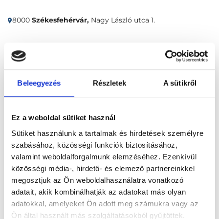
8000
Székesfehérvár,
Nagy László utca 1.
Időpontfoglalás
Adatok
Vélemények
Beleegyezés
Részletek
A sütikről
Foglalj időpontot
Összes szakterület
Ez a weboldal sütiket használ
Sütiket használunk a tartalmak és hirdetések személyre
szabásához, közösségi funkciók biztosításához,
valamint weboldalforgalmunk elemzéséhez. Ezenkívül
közösségi média-, hirdető- és elemező partnereinkkel
megosztjuk az Ön weboldalhasználatra vonatkozó
adatait, akik kombinálhatják az adatokat más olyan
Főoldal
Klinikák
adatokkal, amelyeket Ön adott meg számukra vagy az
Aneszteziológus, Székesfehérvár
Ön által használt más szolgáltatásokból gyűjtöttek.