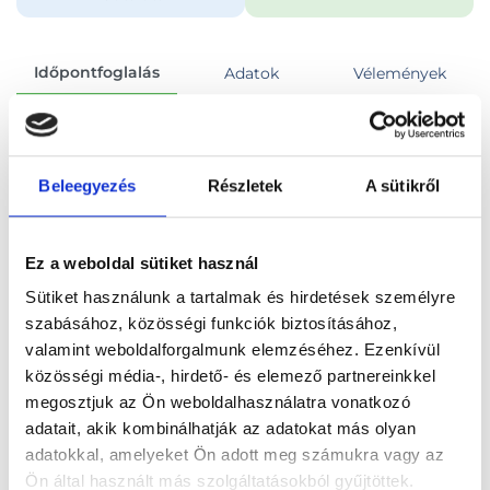
Időpontfoglalás
Adatok
Vélemények
Foglalj időpontot
Beleegyezés
Részletek
A sütikről
Összes szakterület
Ez a weboldal sütiket használ
Sütiket használunk a tartalmak és hirdetések személyre
szabásához, közösségi funkciók biztosításához,
valamint weboldalforgalmunk elemzéséhez. Ezenkívül
Főoldal
Orvosok
Neurológus
közösségi média-, hirdető- és elemező partnereinkkel
megosztjuk az Ön weboldalhasználatra vonatkozó
Neurológus, Budapest, XIV. kerület
adatait, akik kombinálhatják az adatokat más olyan
adatokkal, amelyeket Ön adott meg számukra vagy az
Dr. Para Szabolcs
Ön által használt más szolgáltatásokból gyűjtöttek.