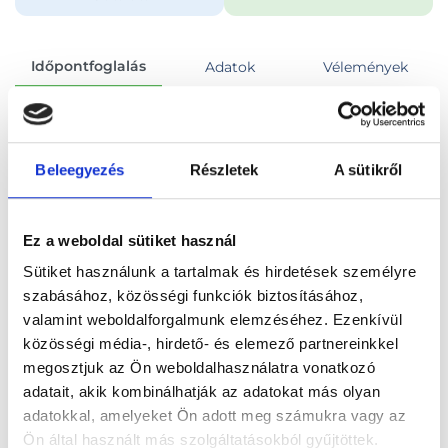
Időpontfoglalás
Adatok
Vélemények
Foglalj időpontot
Beleegyezés
Részletek
A sütikről
Összes szakterület
Neurológiai szakorvosi vizsgálat
Ez a weboldal sütiket használ
Sütiket használunk a tartalmak és hirdetések személyre
szabásához, közösségi funkciók biztosításához,
valamint weboldalforgalmunk elemzéséhez. Ezenkívül
Főoldal
Orvosok
Neurológus
közösségi média-, hirdető- és elemező partnereinkkel
megosztjuk az Ön weboldalhasználatra vonatkozó
Neurológus, Budapest, III. kerület
adatait, akik kombinálhatják az adatokat más olyan
adatokkal, amelyeket Ön adott meg számukra vagy az
Dr. Szaszkó Anikó
Ön által használt más szolgáltatásokból gyűjtöttek.