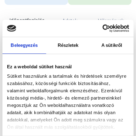
Időpontfoglalás
Adatok
Vélemények
Foglalj időpontot
Beleegyezés
Részletek
A sütikről
Összes szakterület
Konzultáció, általános vizsgálat
Ez a weboldal sütiket használ
Sütiket használunk a tartalmak és hirdetések személyre
szabásához, közösségi funkciók biztosításához,
valamint weboldalforgalmunk elemzéséhez. Ezenkívül
közösségi média-, hirdető- és elemező partnereinkkel
Főoldal
Orvosok
Ortopédus
megosztjuk az Ön weboldalhasználatra vonatkozó
adatait, akik kombinálhatják az adatokat más olyan
Ortopédus, Kaposvár
Dr. Palka Gergely Sándor
adatokkal, amelyeket Ön adott meg számukra vagy az
Ön által használt más szolgáltatásokból gyűjtöttek.