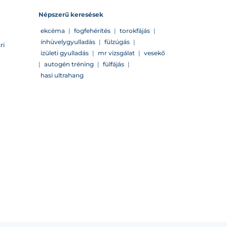
Népszerű keresések
ekcéma
|
fogfehérítés
|
torokfájás
|
ínhüvelygyulladás
|
fülzúgás
|
ri
izületi gyulladás
|
mr vizsgálat
|
vesekő
|
autogén tréning
|
fülfájás
|
hasi ultrahang