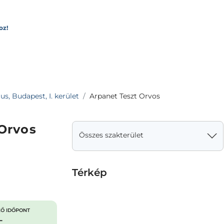
oz!
s, Budapest, I. kerület
Arpanet Teszt Orvos
Orvos
Összes szakterület
Térkép
Ő IDŐPONT
-