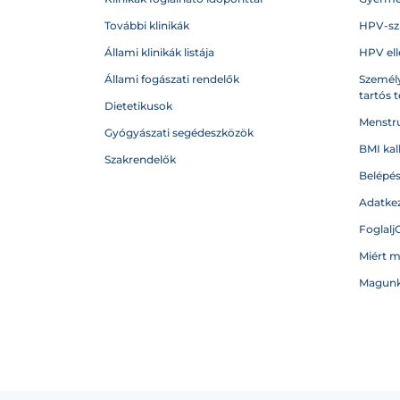
További klinikák
HPV-sz
Állami klinikák listája
HPV ell
Állami fogászati rendelők
Személy
tartós 
Dietetikusok
Menstru
Gyógyászati segédeszközök
BMI kal
Szakrendelők
Belépé
Adatkez
Foglalj
Miért 
Magunk