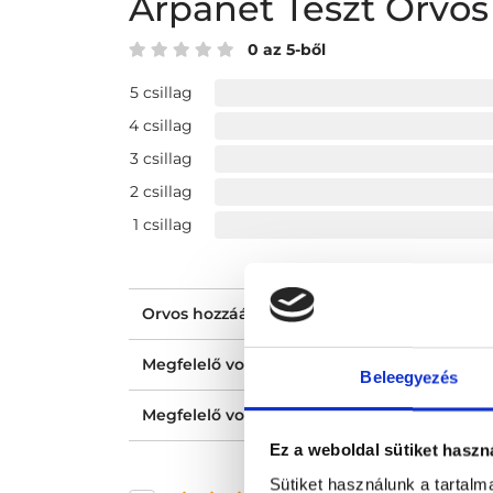
Arpanet Teszt Orvo
0 az 5-ből
5 csillag
4 csillag
3 csillag
2 csillag
1 csillag
Orvos hozzáállása, figyelmessége, kedvess
Megfelelő volt a tájékoztatásod?
Beleegyezés
Megfelelő volt az ellátásod?
Ez a weboldal sütiket haszn
Sütiket használunk a tartal