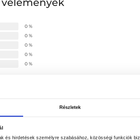
s vélemények
0 %
0 %
0 %
0 %
0 %
ége
-
-
Részletek
-
ál
mak és hirdetések személyre szabásához, közösségi funkciók biz