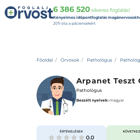
6 386 520
sikeres foglalás!
Kényelmes időpontfoglalás magánorvosokh
2011 óta a páciensekért
Főoldal
Orvosok
Pathológus
Pathológu
Arpanet Teszt 
Pathológus
Beszélt nyelvek:
magyar
ÉRTÉKELÉSEK
KÖVETKEZ
0.0