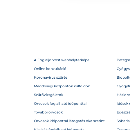
A Foglaljorvost webhelytérképe
Betegs
Online konzultáció
Gyógysz
Koronavírus szűrés
Biobolto
Meddőségi központok külföldön
Gyógyf
Szűrővizsgálatok
Házior
Orvosok foglalható időponttal
Idősek 
További orvosok
Egészs
Orvosok időponttal látogatás oka szerint
Sóbarl
Klinikák foglalható időponttal
Gyerme