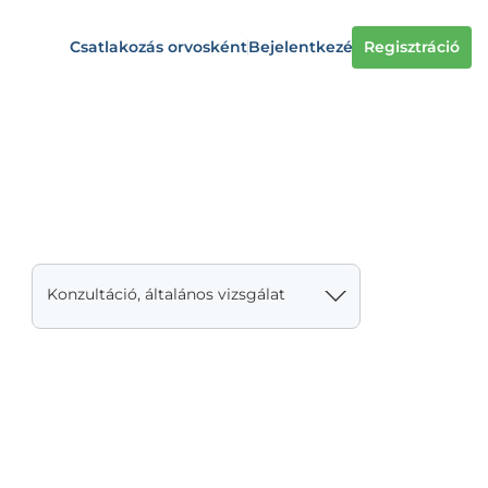
Csatlakozás orvosként
Bejelentkezés
Regisztráció
Konzultáció, általános vizsgálat