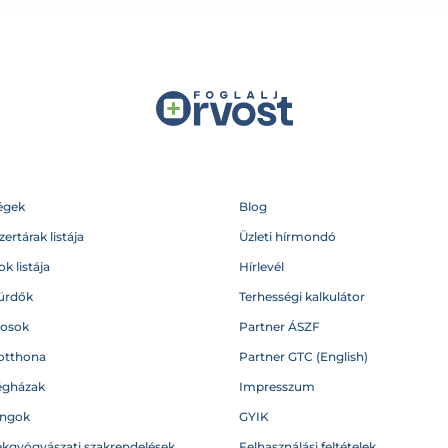
égek
Blog
ertárak listája
Üzleti hírmondó
k listája
Hírlevél
ürdők
Terhességi kalkulátor
vosok
Partner ÁSZF
otthona
Partner GTC (English)
égházak
Impresszum
angok
GYIK
kgyógyászati szakrendelések
Felhasználási feltételek