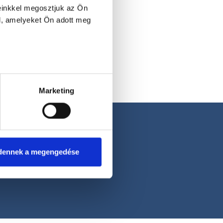
einkkel megosztjuk az Ön
l, amelyeket Ön adott meg
Marketing
dennek a megengedése