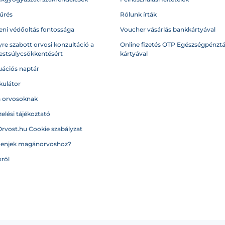
űrés
Rólunk írták
eni védőoltás fontossága
Voucher vásárlás bankkártyával
re szabott orvosi konzultáció a
Online fizetés OTP Egészségpénztá
testsúlycsökkentésért
kártyával
ációs naptár
kulátor
s orvosoknak
elési tájékoztató
Orvost.hu Cookie szabályzat
menjek magánorvoshoz?
ról