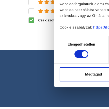
és felette
weboldalforgalmunk elemzésé
weboldalhasználatra vonatko
és felette
számukra vagy az Ön által ha
Csak szöveges értékelések megjeleníté
Cookie szabályzat:
https://
Hozzájárulás
Elengedhetetlen
kiválasztása
Megtagad