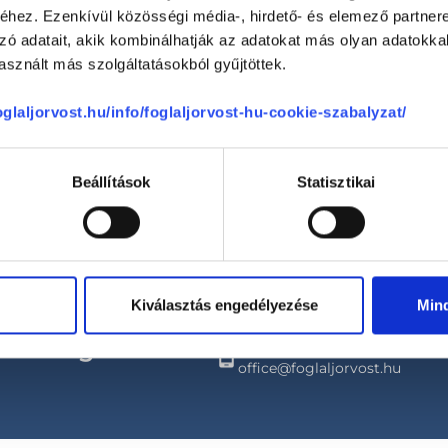
hez. Ezenkívül közösségi média-, hirdető- és elemező partner
zó adatait, akik kombinálhatják az adatokat más olyan adatokka
sznált más szolgáltatásokból gyűjtöttek.
se
foglaljorvost.hu/info/foglaljorvost-hu-cookie-szabalyzat/
Beállítások
Statisztikai
Telefon
+36 1 700-1398
Kiválasztás engedélyezése
Min
(H-P: 8:00-20:00)
Segíthetünk?
Email
office@foglaljorvost.hu