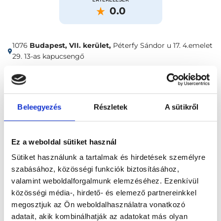
0.0
1076
Budapest, VII. kerület,
Péterfy Sándor u 17. 4.emelet
29. 13-as kapucsengő
Időpontfoglalás
Adatok
Vélemények
Beleegyezés
Részletek
A sütikről
Foglalj időpontot
Ez a weboldal sütiket használ
Összes szakterület
Sütiket használunk a tartalmak és hirdetések személyre
szabásához, közösségi funkciók biztosításához,
valamint weboldalforgalmunk elemzéséhez. Ezenkívül
közösségi média-, hirdető- és elemező partnereinkkel
megosztjuk az Ön weboldalhasználatra vonatkozó
adatait, akik kombinálhatják az adatokat más olyan