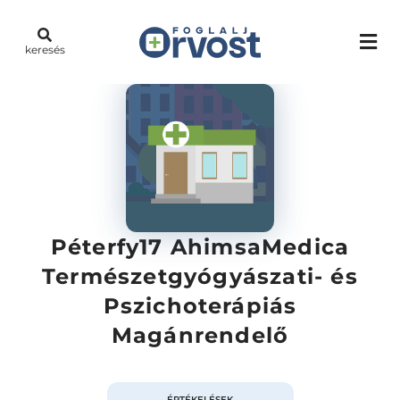
keresés
Péterfy17 AhimsaMedica
Természetgyógyászati- és
Pszichoterápiás
Magánrendelő
ÉRTÉKELÉSEK