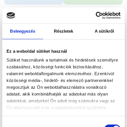
Időpontfoglalás
Adatok
Vélemények
Beleegyezés
Részletek
A sütikről
Foglalj időpontot
Ez a weboldal sütiket használ
Összes szakterület
Sütiket használunk a tartalmak és hirdetések személyre
szabásához, közösségi funkciók biztosításához,
valamint weboldalforgalmunk elemzéséhez. Ezenkívül
közösségi média-, hirdető- és elemező partnereinkkel
megosztjuk az Ön weboldalhasználatra vonatkozó
adatait, akik kombinálhatják az adatokat más olyan
Főoldal
Orvosok
Pszichiáter
adatokkal, amelyeket Ön adott meg számukra vagy az
Ön által használt más szolgáltatásokból gyűjtöttek.
Pszichiáter, Online konzultáció
Dr. Kaiser Jonathan
Cookie
Hozzájárulás