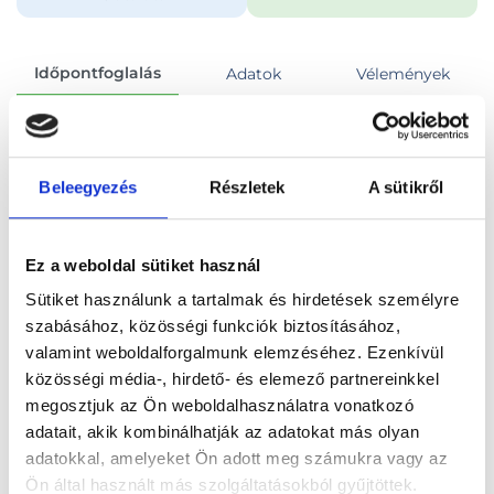
Időpontfoglalás
Adatok
Vélemények
Foglalj időpontot
Beleegyezés
Részletek
A sütikről
Összes szakterület
Pszichiátriai kontroll konzultáció
Ez a weboldal sütiket használ
Sütiket használunk a tartalmak és hirdetések személyre
szabásához, közösségi funkciók biztosításához,
valamint weboldalforgalmunk elemzéséhez. Ezenkívül
Főoldal
Orvosok
Pszichiáter
közösségi média-, hirdető- és elemező partnereinkkel
megosztjuk az Ön weboldalhasználatra vonatkozó
Pszichiáter, Budapest, XIII. kerület
adatait, akik kombinálhatják az adatokat más olyan
adatokkal, amelyeket Ön adott meg számukra vagy az
Dr. Péterfia Zsuzsa Mária
Ön által használt más szolgáltatásokból gyűjtöttek.