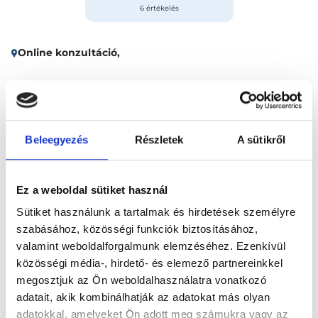
6 értékelés
Online konzultáció,
Időpontfoglalás
Adatok
Vélemények
Beleegyezés
Részletek
A sütikről
Foglalj időpontot
Ez a weboldal sütiket használ
Összes szakterület
Sütiket használunk a tartalmak és hirdetések személyre
szabásához, közösségi funkciók biztosításához,
valamint weboldalforgalmunk elemzéséhez. Ezenkívül
közösségi média-, hirdető- és elemező partnereinkkel
megosztjuk az Ön weboldalhasználatra vonatkozó
adatait, akik kombinálhatják az adatokat más olyan
Főoldal
Klinikák
adatokkal, amelyeket Ön adott meg számukra vagy az