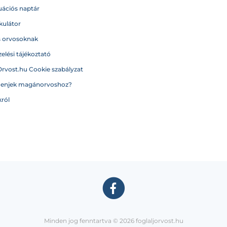
ációs naptár
kulátor
s orvosoknak
elési tájékoztató
Orvost.hu Cookie szabályzat
menjek magánorvoshoz?
ról
Minden jog fenntartva © 2026 foglaljorvost.hu