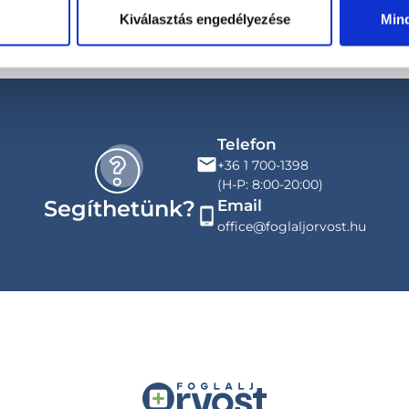
Kiválasztás engedélyezése
Min
Telefon
+36 1 700-1398
(H-P: 8:00-20:00)
Segíthetünk?
Email
office@foglaljorvost.hu