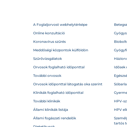
A Foglaljorvost webhelytérképe
Betegs
Online konzultáció
Gyógysz
Koronavírus szűrés
Biobolto
Meddőségi központok külföldön
Gyógyf
Szűrővizsgálatok
Házior
Orvosok foglalható időponttal
Idősek 
További orvosok
Egészs
Orvosok időponttal látogatás oka szerint
Sóbarl
Klinikák foglalható időponttal
Gyerme
További klinikák
HPV-sz
Állami klinikák listája
HPV ell
Állami fogászati rendelők
Személy
tartós 
Dietetikusok