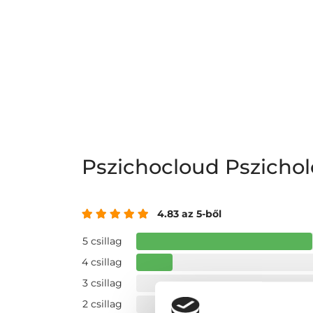
Pszichocloud Pszichol
4.83 az 5-ből
5 csillag
4 csillag
3 csillag
2 csillag