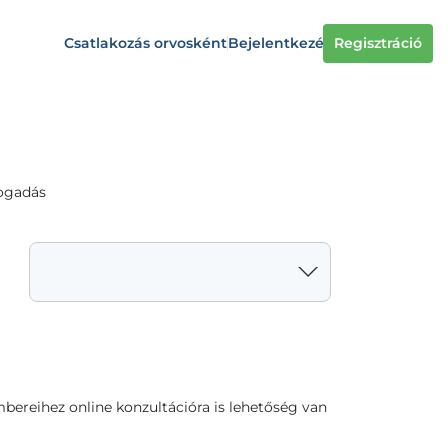
Csatlakozás orvosként
Bejelentkezés
Regisztráció
fogadás
bereihez online konzultációra is lehetőség van