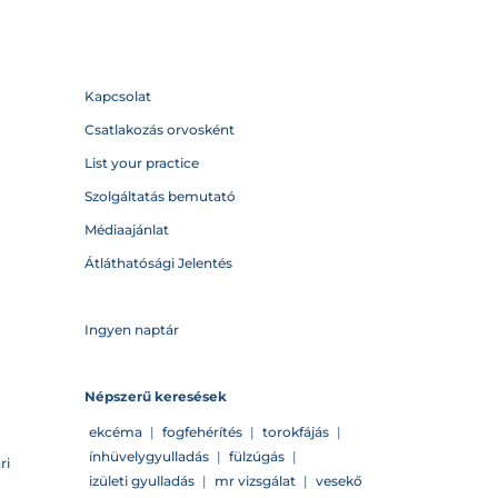
Kapcsolat
Csatlakozás orvosként
List your practice
Szolgáltatás bemutató
Médiaajánlat
Átláthatósági Jelentés
Ingyen naptár
Népszerű keresések
ekcéma
|
fogfehérítés
|
torokfájás
|
ínhüvelygyulladás
|
fülzúgás
|
ri
izületi gyulladás
|
mr vizsgálat
|
vesekő