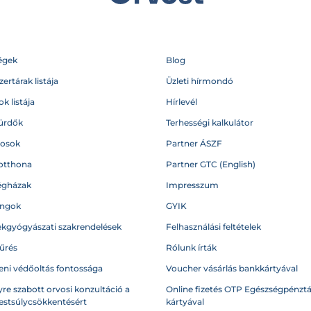
égek
Blog
ertárak listája
Üzleti hírmondó
k listája
Hírlevél
ürdők
Terhességi kalkulátor
vosok
Partner ÁSZF
otthona
Partner GTC (English)
égházak
Impresszum
angok
GYIK
kgyógyászati szakrendelések
Felhasználási feltételek
űrés
Rólunk írták
eni védőoltás fontossága
Voucher vásárlás bankkártyával
re szabott orvosi konzultáció a
Online fizetés OTP Egészségpénztá
testsúlycsökkentésért
kártyával