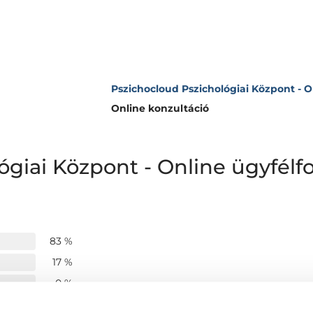
Pszichocloud Pszichológiai Központ - 
Online konzultáció
ógiai Központ - Online ügyfé
83 %
17 %
0 %
0 %