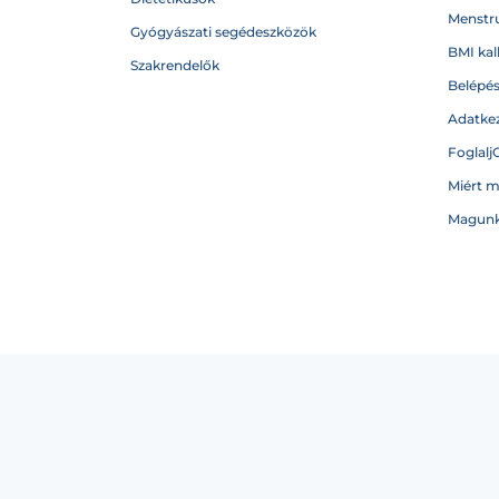
Menstru
Gyógyászati segédeszközök
BMI kal
Szakrendelők
Belépé
Adatkez
Foglalj
Miért 
Magunk