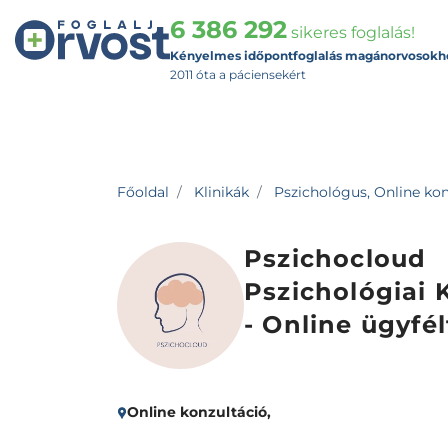
6 386 292
sikeres foglalás!
Kényelmes időpontfoglalás magánorvosokh
2011 óta a páciensekért
Főoldal
Klinikák
Pszichológus, Online kon
Pszichocloud
Pszichológiai 
- Online ügyfé
Online konzultáció,