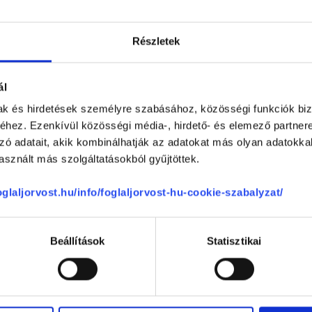
0 %
Részletek
4.83
ál
4.83
mak és hirdetések személyre szabásához, közösségi funkciók biz
hez. Ezenkívül közösségi média-, hirdető- és elemező partner
4.83
zó adatait, akik kombinálhatják az adatokat más olyan adatokka
sznált más szolgáltatásokból gyűjtöttek.
4.83
foglaljorvost.hu/info/foglaljorvost-hu-cookie-szabalyzat/
Beállítások
Statisztikai
se