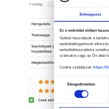
1 csillag
Beleegyezés
Hangulata
Ez a weboldal sütiket haszn
Tisztasága
Sütiket használunk a tartal
weboldalforgalmunk elemzésé
Személyzet (recepció, nővér, asszisztens)
weboldalhasználatra vonatko
hozzáállása
számukra vagy az Ön által ha
Megközelíthetősége
Cookie szabályzat:
https://
Hozzájárulás
és felette
Elengedhetetlen
kiválasztása
és felette
Csak szöveges értékelések megjeleníté