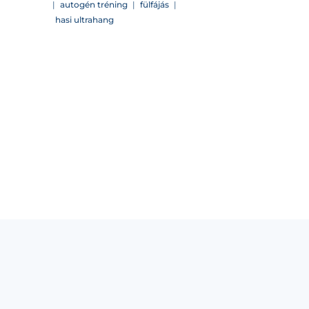
|
autogén tréning
|
fülfájás
|
hasi ultrahang