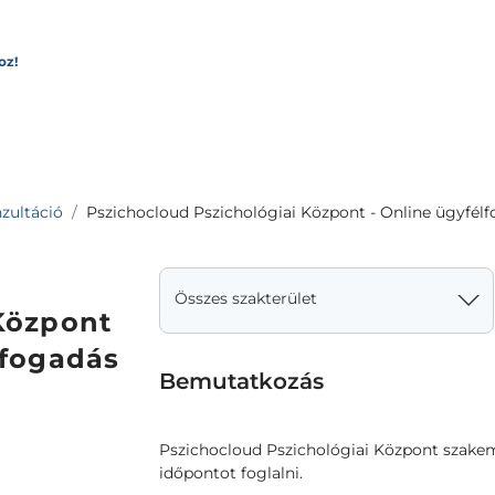
oz!
zultáció
Pszichocloud Pszichológiai Központ - Online ügyfél
Összes szakterület
Központ
lfogadás
Bemutatkozás
Pszichocloud Pszichológiai Központ szakem
időpontot foglalni.