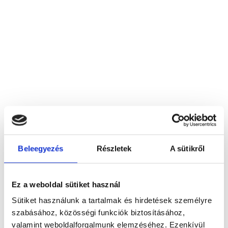
Beleegyezés
Részletek
A sütikről
Arnaut Pasa Fürdője Gyógyászati Kft., Eger
Ez a weboldal sütiket használ
3300 Eger, Fürdő u. 3-4.
Sütiket használunk a tartalmak és hirdetések személyre
szabásához, közösségi funkciók biztosításához,
Foglalj időpontot megbízható
valamint weboldalforgalmunk elemzéséhez. Ezenkívül