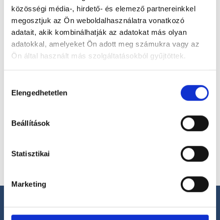
magánorvosokhoz most!
közösségi média-, hirdető- és elemező partnereinkkel
megosztjuk az Ön weboldalhasználatra vonatkozó
adatait, akik kombinálhatják az adatokat más olyan
Válassz szakterületet
adatokkal, amelyeket Ön adott meg számukra vagy az
Ön által használt más szolgáltatásokból gyűjtöttek.
Cookie
Hozzájárulás
szabályzat:
https://foglaljorvost.hu/info/foglaljorvost-
Elengedhetetlen
kiválasztása
Válassz helyszínt
hu-cookie-szabalyzat/
Beállítások
Statisztikai
Marketing