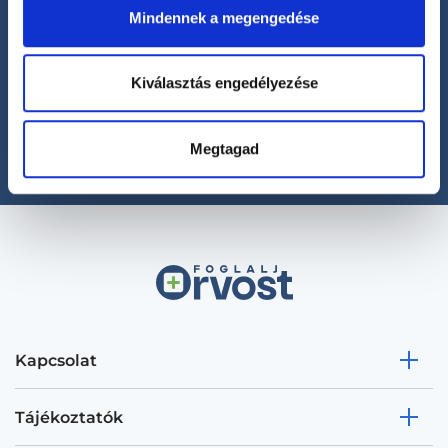
Mindennek a megengedése
Segíthetünk?
Kiválasztás engedélyezése
+36 1 700-1398
(H-P: 8:00-20:00)
office@foglaljorvost.hu
Megtagad
Kapcsolat
Tájékoztatók