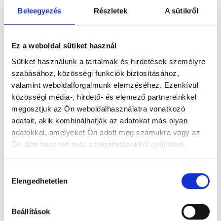
Beleegyezés
Részletek
A sütikről
Ez a weboldal sütiket használ
Sütiket használunk a tartalmak és hirdetések személyre
szabásához, közösségi funkciók biztosításához,
valamint weboldalforgalmunk elemzéséhez. Ezenkívül
közösségi média-, hirdető- és elemező partnereinkkel
megosztjuk az Ön weboldalhasználatra vonatkozó
adatait, akik kombinálhatják az adatokat más olyan
Biatorbágy Város Eü. Ellátó Np. Kft.
adatokkal, amelyeket Ön adott meg számukra vagy az
2051 Biatorbágy, Mester u. 2.
Ön által használt más szolgáltatásokból gyűjtöttek.
Foglalj időpontot megbízható
Cookie
Hozzájárulás
magánorvosokhoz most!
szabályzat:
https://foglaljorvost.hu/info/foglaljorvost-
Elengedhetetlen
kiválasztása
hu-cookie-szabalyzat/
Válassz szakterületet
Beállítások