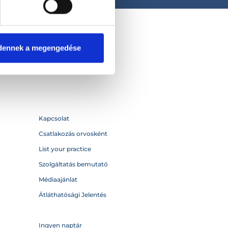
dennek a megengedése
Kapcsolat
Csatlakozás orvosként
List your practice
Szolgáltatás bemutató
Médiaajánlat
Átláthatósági Jelentés
Ingyen naptár