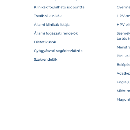
Klinikák foglalható időponttal
Gyerme
További klinikák
HPV-sz
Állami klinikák listája
HPV ell
Állami fogászati rendelők
Személy
tartós 
Dietetikusok
Menstru
Gyógyászati segédeszközök
BMI kal
Szakrendelők
Belépé
Adatkez
Foglalj
Miért 
Magunk