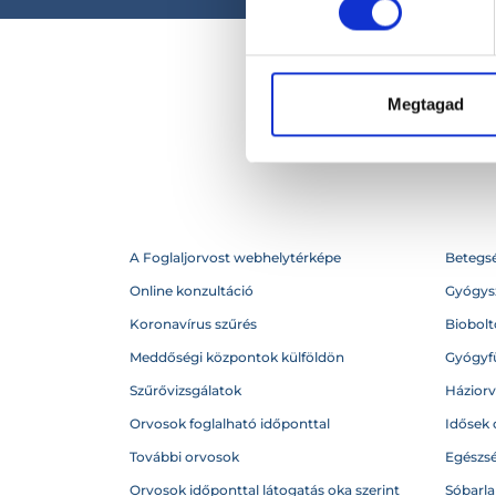
Megtagad
A Foglaljorvost webhelytérképe
Betegs
Online konzultáció
Gyógysz
Koronavírus szűrés
Biobolto
Meddőségi központok külföldön
Gyógyf
Szűrővizsgálatok
Házior
Orvosok foglalható időponttal
Idősek 
További orvosok
Egészs
Orvosok időponttal látogatás oka szerint
Sóbarl