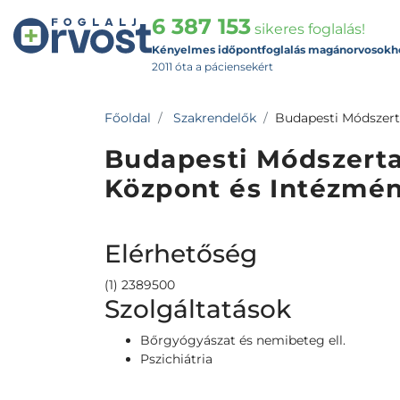
6 387 153
sikeres foglalás!
Kényelmes időpontfoglalás magánorvosokh
2011 óta a páciensekért
Főoldal
Szakrendelők
Budapesti Módszerta
Budapesti Módszertan
Központ és Intézmén
Elérhetőség
(1) 2389500
Szolgáltatások
Bőrgyógyászat és nemibeteg ell.
Pszichiátria