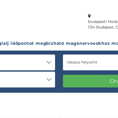
Budapesti Módsz
1134 Budapest, 
glalj időpontot megbízható magánorvosokhoz mo
Válassz helyszínt