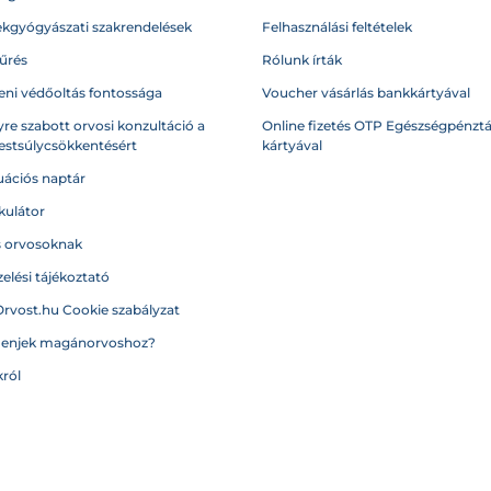
kgyógyászati szakrendelések
Felhasználási feltételek
űrés
Rólunk írták
eni védőoltás fontossága
Voucher vásárlás bankkártyával
re szabott orvosi konzultáció a
Online fizetés OTP Egészségpénztá
testsúlycsökkentésért
kártyával
ációs naptár
kulátor
s orvosoknak
elési tájékoztató
Orvost.hu Cookie szabályzat
menjek magánorvoshoz?
ról