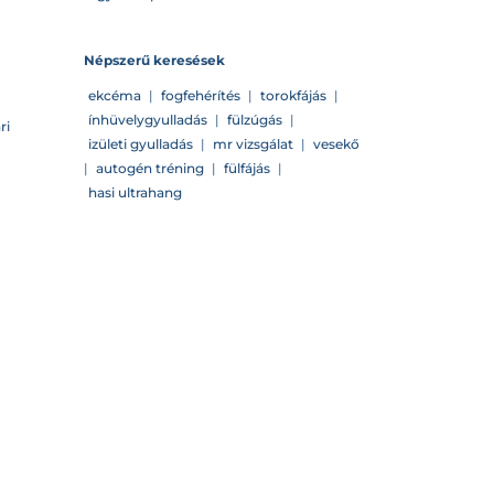
Népszerű keresések
ekcéma
|
fogfehérítés
|
torokfájás
|
ínhüvelygyulladás
|
fülzúgás
|
ri
izületi gyulladás
|
mr vizsgálat
|
vesekő
|
autogén tréning
|
fülfájás
|
hasi ultrahang