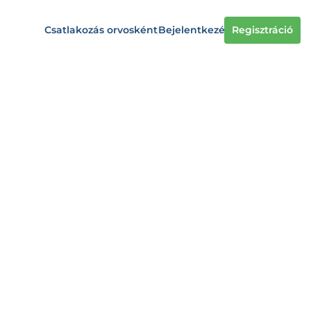
Csatlakozás orvosként
Bejelentkezés
Regisztráció