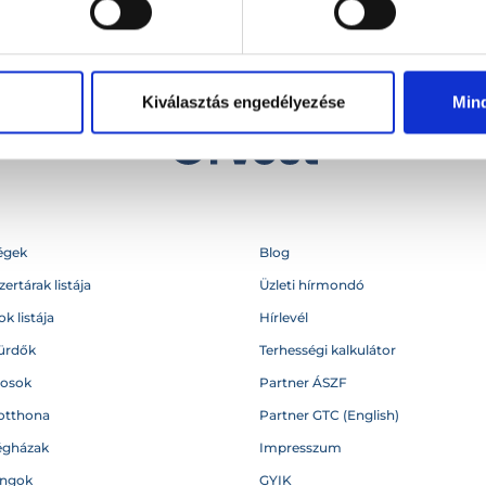
Kiválasztás engedélyezése
Min
égek
Blog
ertárak listája
Üzleti hírmondó
k listája
Hírlevél
ürdők
Terhességi kalkulátor
vosok
Partner ÁSZF
otthona
Partner GTC (English)
égházak
Impresszum
angok
GYIK