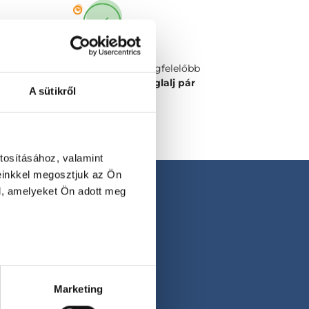
Válaszd ki a számodra legmegfelelőbb
időpontot vagy orvost és
foglalj pár
A sütikről
kattintással!
tosításához, valamint
einkkel megosztjuk az Ön
l, amelyeket Ön adott meg
Marketing