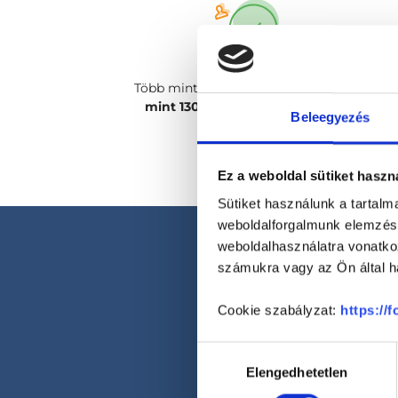
Több mint
2400 magánorvosunk, több
mint 130 szakterületen
csak rád vár!
Beleegyezés
Ez a weboldal sütiket haszn
Sütiket használunk a tartal
weboldalforgalmunk elemzésé
weboldalhasználatra vonatko
számukra vagy az Ön által ha
Cookie szabályzat:
https://
Hozzájárulás
Elengedhetetlen
kiválasztása