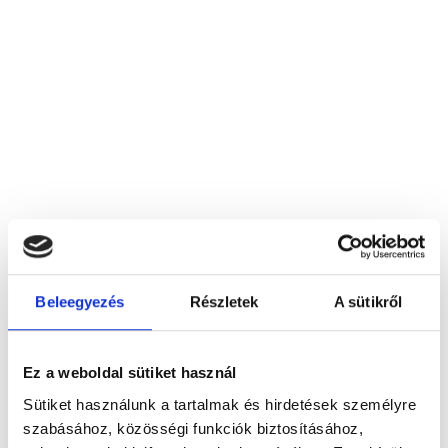
Beleegyezés
Részletek
A sütikről
Csillagtelepi Szemészeti Szolgáltató Kft., Budapest
Ez a weboldal sütiket használ
1211 Budapest, Déli u. 5.
Sütiket használunk a tartalmak és hirdetések személyre
szabásához, közösségi funkciók biztosításához,
Foglalj időpontot megbízható