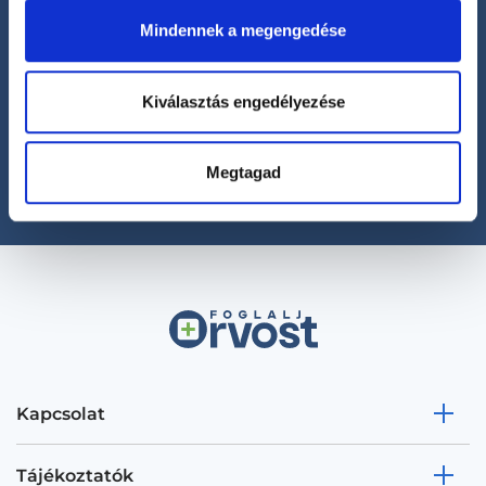
Mindennek a megengedése
Segíthetünk?
Kiválasztás engedélyezése
+36 1 700-1398
(H-P: 8:00-20:00)
office@foglaljorvost.hu
Megtagad
Kapcsolat
Tájékoztatók