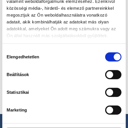
valamint weboldalforgalmunk elemzéséhez. Ezenkívül
magánorvosokhoz most!
közösségi média-, hirdető- és elemező partnereinkkel
megosztjuk az Ön weboldalhasználatra vonatkozó
adatait, akik kombinálhatják az adatokat más olyan
Válassz szakterületet
adatokkal, amelyeket Ön adott meg számukra vagy az
Ön által használt más szolgáltatásokból gyűjtöttek.
Cookie
Hozzájárulás
szabályzat:
https://foglaljorvost.hu/info/foglaljorvost-
Elengedhetetlen
kiválasztása
hu-cookie-szabalyzat/
Válassz helyszínt
Beállítások
Statisztikai
Marketing