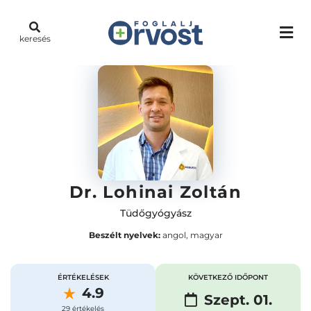
keresés
Dr. Lohinai Zoltán
Tüdőgyógyász
Beszélt nyelvek:
angol, magyar
ÉRTÉKELÉSEK
KÖVETKEZŐ IDŐPONT
4.9
Szept. 01.
29 értékelés