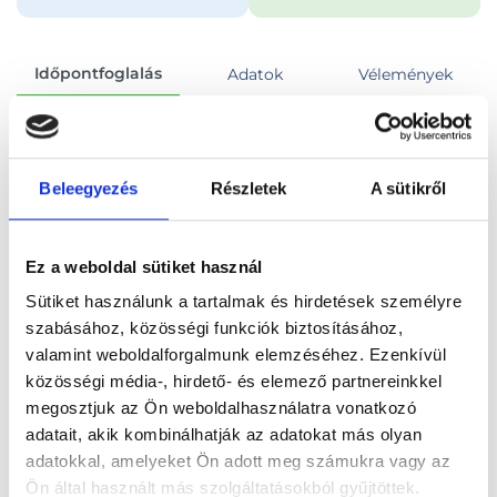
Időpontfoglalás
Adatok
Vélemények
Foglalj időpontot
Beleegyezés
Részletek
A sütikről
Összes szakterület
Ez a weboldal sütiket használ
Sütiket használunk a tartalmak és hirdetések személyre
szabásához, közösségi funkciók biztosításához,
valamint weboldalforgalmunk elemzéséhez. Ezenkívül
Főoldal
Orvosok
Tüdőgyógyász
közösségi média-, hirdető- és elemező partnereinkkel
megosztjuk az Ön weboldalhasználatra vonatkozó
Tüdőgyógyász, Budapest, VI. kerület
adatait, akik kombinálhatják az adatokat más olyan
adatokkal, amelyeket Ön adott meg számukra vagy az
Dr. Lohinai Zoltán
Ön által használt más szolgáltatásokból gyűjtöttek.