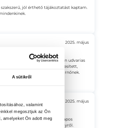
szakszerű, jól érthető tájákoztatást kaptam.
mindenkinek.
2025. május
oktornőhöz, aki a vizsgálat során udvarias
e türelmesen válaszolt. Egyéniesített,
úton is köszönök mindent a Doktornőnek.
A sütikről
2025. május
tosításához, valamint
einkkel megosztjuk az Ön
l, amelyeket Ön adott meg
usan állt a problémámhoz. Az alapos
mben tájékoztatott az eredményről.