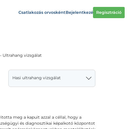
Csatlakozás orvosként
Bejelentkezés
Regisztráció
- Ultrahang vizsgálat
Hasi ultrahang vizsgálat
totta meg a kapuit azzal a céllal, hogy a
zségügyi és diagnosztikai képalkotó központot