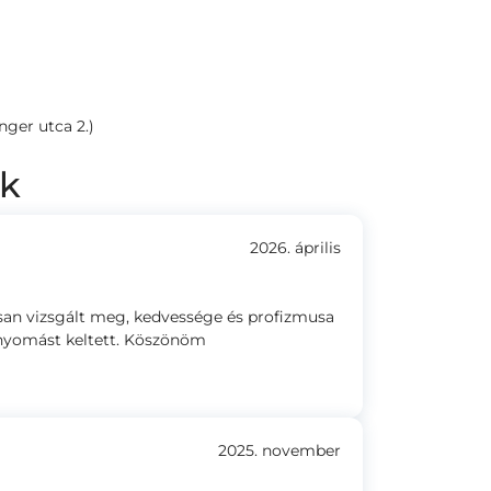
ger utca 2.)
ek
2026. április
osan vizsgált meg, kedvessége és profizmusa
nyomást keltett. Köszönöm
2025. november