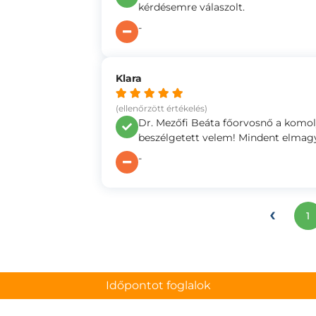
kérdésemre válaszolt.
-
Klara
(ellenőrzött értékelés)
Dr. Mezőfi Beáta főorvosnő a komol
beszélgetett velem! Mindent elmag
-
‹
1
Időpontot foglalok