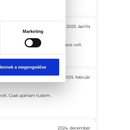
2025. április
Marketing
ktornő végtelenül kedves és alapos volt.
dennek a megengedése
2025. február
olt. Csak ajánlani tudom.
2024. december