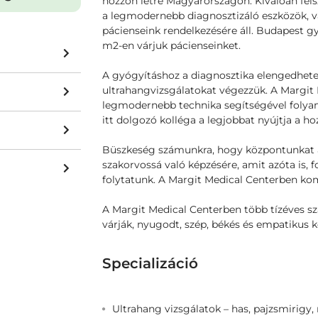
hozzon létre Magyarországon. Kiválóan fe
a legmodernebb diagnosztizáló eszközök, v
pácienseink rendelkezésére áll. Budapest gy
m2-en várjuk pácienseinket.
A gyógyításhoz a diagnosztika elengedhete
ultrahangvizsgálatokat végezzük. A Margit
legmodernebb technika segítségével folya
itt dolgozó kolléga a legjobbat nyújtja a h
Büszkeség számunkra, hogy központunkat az
szakorvossá való képzésére, amit azóta is, 
folytatunk. A Margit Medical Centerben k
A Margit Medical Centerben több tízéves sz
várják, nyugodt, szép, békés és empatikus 
Specializáció
Ultrahang vizsgálatok – has, pajzsmirigy, 