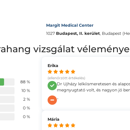
Margit Medical Center
1027
Budapest, II. kerület
,
Budapest (Hen
trahang vizsgálat vélemény
Erika
(ellenőrzött értékelés)
88 %
Dr Ujházy lelkiismeretesen és alap
megnyugtató volt, és nagyon jó be
10 %
-
2 %
0 %
0 %
Mária