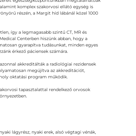
lszerelt egészségközpontunkban megtalálhatóak
alamint komplex szakorvosi ellátó egység is
önyörű részén, a Margit híd lábánál közel 1000
tlen, így a legmagasabb szintű CT, MR és
 Medical Centerben hiszünk abban, hogy a
matosan gyarapítva tudásunkat, minden egyes
ozzánk érkező páciensek számára.
onnal akkreditálták a radiológiai rezidensek
folyamatosan megújítva az akkreditációt,
omoly oktatási program működik.
akorvosi tapasztalattal rendelkező orvosok
környezetben.
nyaki lágyrész, nyaki erek, alsó végtagi vénák,