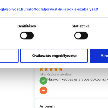
-
foglaljorvost.hu/info/foglaljorvost-hu-cookie-szabalyzat/
Anonym
Beállítások
Statisztikai
(ellenőrzött értékelés)
Az ultrahang diagnosztikát végző do
-
Kiválasztás engedélyezése
Min
Mariann
(ellenőrzött értékelés)
Nagyon kedves és alapos doktornő v
-
Anonym