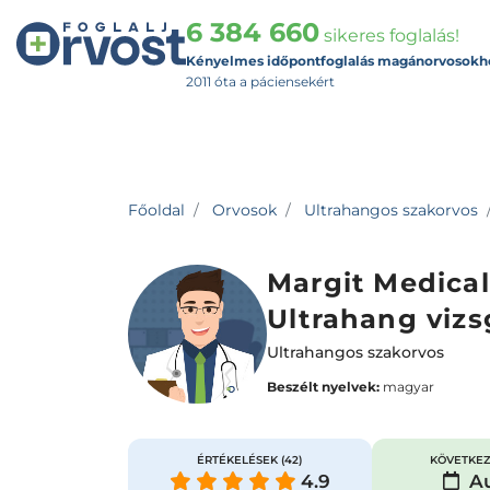
6 384 660
sikeres foglalás!
Kényelmes időpontfoglalás magánorvosokh
2011 óta a páciensekért
Főoldal
Orvosok
Ultrahangos szakorvos
Margit Medical
Ultrahang vizs
Ultrahangos szakorvos
Beszélt nyelvek:
magyar
ÉRTÉKELÉSEK
(42)
KÖVETKEZ
4.9
Au