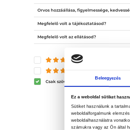
Orvos hozzáállása, figyelmessége, kedvess
Megfelelő volt a tájékoztatásod?
Megfelelő volt az ellátásod?
és felette
és felette
Beleegyezés
Csak szöveges értékelések megjeleníté
Ez a weboldal sütiket haszn
Sütiket használunk a tartal
weboldalforgalmunk elemzésé
weboldalhasználatra vonatko
számukra vagy az Ön által ha