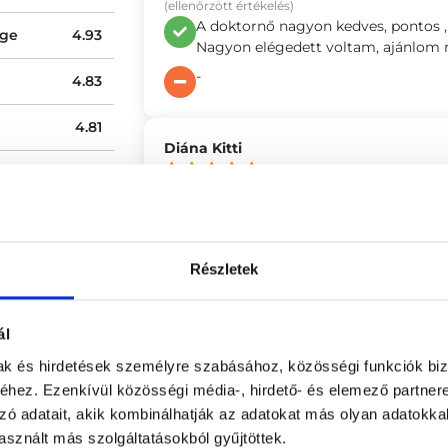
(ellenőrzött értékelés)
A doktornő nagyon kedves, pontos , 
ége
4.93
Nagyon elégedett voltam, ajánlom 
-
4.83
4.81
Diána Kitti
(ellenőrzött értékelés)
Ultrahangra érkeztem Ujházy Viola D
és empatikus volt, minden kérdésemr
kielégítő tájékoztatást kaptam. Ez
Részletek
se
-
ál
Anonym
mak és hirdetések személyre szabásához, közösségi funkciók biz
hez. Ezenkívül közösségi média-, hirdető- és elemező partner
(ellenőrzött értékelés)
zó adatait, akik kombinálhatják az adatokat más olyan adatokka
A radiológus orvos nagyon empatik
vizsgálat után megnyugtató hangne
sznált más szolgáltatásokból gyűjtöttek.