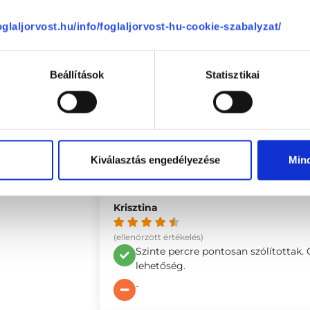
Kedves, segítőkész kiszolgálás, meg
foglaljorvost.hu/info/foglaljorvost-hu-cookie-szabalyzat/
-
se
Beállítások
Statisztikai
Anonym
(ellenőrzött értékelés)
Elég sokat késtem(20 perc), de ennek
-
Kiválasztás engedélyezése
Min
Krisztina
(ellenőrzött értékelés)
Szinte percre pontosan szólítottak. 
lehetőség.
-