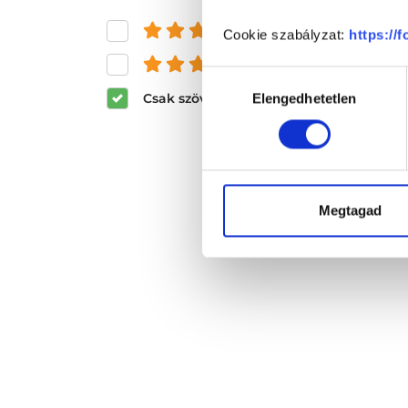
és felette
Cookie szabályzat:
https://
és felette
Hozzájárulás
Csak szöveges értékelések megjeleníté
Elengedhetetlen
kiválasztása
Megtagad