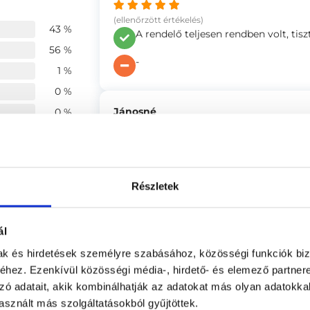
(ellenőrzött értékelés)
43 %
A rendelő teljesen rendben volt, tisz
56 %
-
1 %
0 %
Jánosné
0 %
(ellenőrzött értékelés)
Maga az orvos!, annak ellenére, hog
4.43
szakértelme, valódi odafigyelése a
bizalmat. És gondol a beteg további
Részletek
mindent. Kárpáti Jánosné
4.69
A váróban nincs villany (legalábbis a
ál
4.66
De -- mentségükre gondolom -- ezt 
mak és hirdetések személyre szabásához, közösségi funkciók biz
hez. Ezenkívül közösségi média-, hirdető- és elemező partner
Melinda
4.46
zó adatait, akik kombinálhatják az adatokat más olyan adatokka
sznált más szolgáltatásokból gyűjtöttek.
(ellenőrzött értékelés)