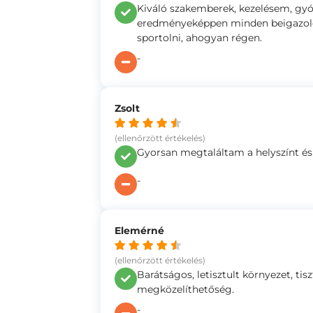
Kiváló szakemberek, kezelésem, gy
eredményeképpen minden beigazoló
sportolni, ahogyan régen.
-
Zsolt
(ellenőrzött értékelés)
Gyorsan megtaláltam a helyszínt és a
-
Elemérné
(ellenőrzött értékelés)
Barátságos, letisztult környezet, ti
megközelíthetőség.
-