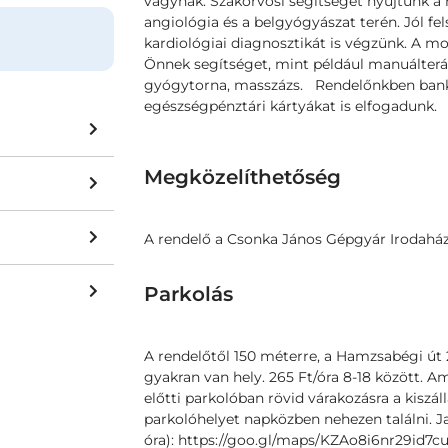
vágynak. Szakorvosi segítséget nyújtunk a 
angiológia és a belgyógyászat terén. Jól fe
kardiológiai diagnosztikát is végzünk. A m
Önnek segítséget, mint például manuálteráp
gyógytorna, masszázs. Rendelőnkben bankká
egészségpénztári kártyákat is elfogadunk.
Megközelíthetőség
A rendelő a Csonka János Gépgyár Irodaház 
Parkolás
A rendelőtől 150 méterre, a Hamzsabégi út 2
gyakran van hely. 265 Ft/óra 8-18 között. A
előtti parkolóban rövid várakozásra a kiszál
parkolóhelyet napközben nehezen találni. J
óra): https://goo.gl/maps/KZAo8i6nr29id7cu6