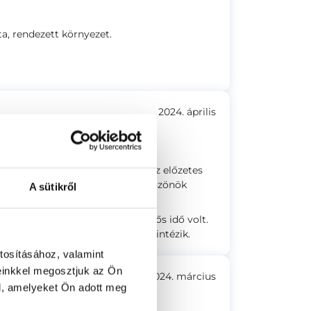
ta, rendezett környezet.
2024. április
y többször belém szúrt. Sugárzó
 betegre megerősítette bennem az előzetes
 mindennapjaira is. Ezúttal is köszönök
A sütikről
hol én ültem), és aznap sötét, esős idő volt.
egész az épületben központilag intézik.
tosításához, valamint
einkkel megosztjuk az Ön
2024. március
l, amelyeket Ön adott meg