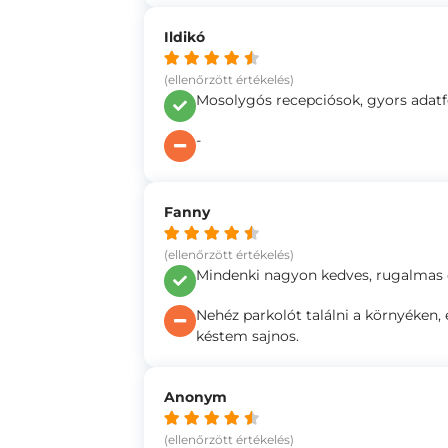
Ildikó
(ellenőrzött értékelés)
Mosolygós recepciósok, gyors adatfe
-
Fanny
(ellenőrzött értékelés)
Mindenki nagyon kedves, rugalmas és
Nehéz parkolót találni a környéken, 
késtem sajnos.
Anonym
(ellenőrzött értékelés)