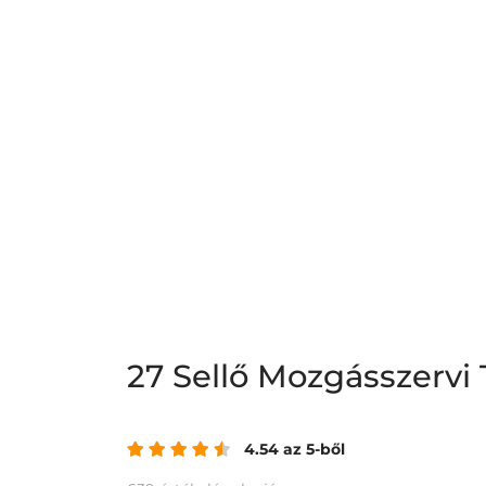
27 Sellő Mozgásszerv
4.54 az 5-ből