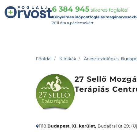
6 384 945
sikeres foglalás!
Kényelmes időpontfoglalás magánorvosokh
2011 óta a páciensekért
Főoldal
Klinikák
Aneszteziológus, Budapest
27 Sellő Mozgá
Terápiás Cent
1118
Budapest, XI. kerület,
Budaörsi út 29. (Ú