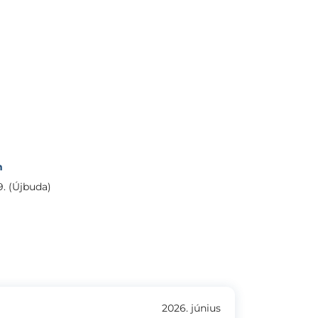
m
9. (Újbuda)
2026. június