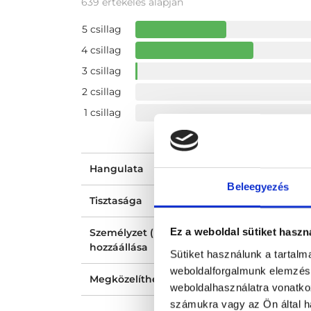
639 értékelés alapján
5 csillag
4 csillag
3 csillag
2 csillag
1 csillag
Hangulata
Beleegyezés
Tisztasága
Ez a weboldal sütiket haszn
Személyzet (recepció, nővér, asszisztens)
hozzáállása
Sütiket használunk a tartal
weboldalforgalmunk elemzésé
Megközelíthetősége
weboldalhasználatra vonatko
számukra vagy az Ön által ha