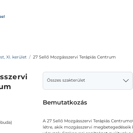
oz!
, XI. kerület
27 Sellő Mozgásszervi Terápiás Centrum
sszervi
Összes szakterület
rum
Bemutatkozás
A 27 Sellő Mozgásszervi Terápiás Centrumo
jbuda)
létre, akik mozgásszervi megbetegedéseik 