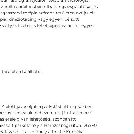
reumatológia, fájdalomterápia, kardiológia,
lszerelt rendelőnkben ultrahangvizsgálatokat és
ozgásszervi terápia számos területén nyújtunk
ia, kineziotaping vagy egyéni célzott
rtyás fizetés is lehetséges, valamint egyes
területén található.
4 előtt javasoljuk a parkolást, itt napközben
mennyiben valaki nehezen tud járni, a rendelő
lás erejéig van lehetőség, azonban itt
avasolt parkolóhely a Hamzsabégi úton (265Ft/
 Javasolt parkolóhely a Prielle Kornélia