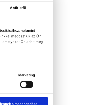
A sütikről
tosításához, valamint
einkkel megosztjuk az Ön
l, amelyeket Ön adott meg
Marketing
dennek a megengedése