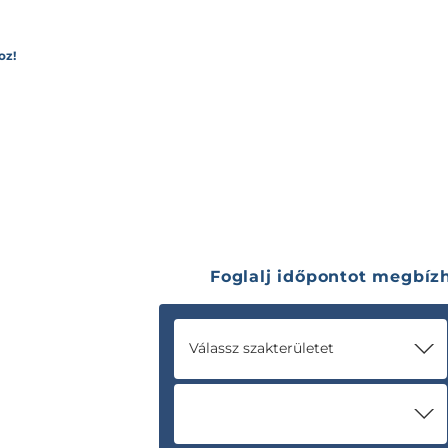
oz!
Foglalj időpontot megbí
Válassz szakterületet