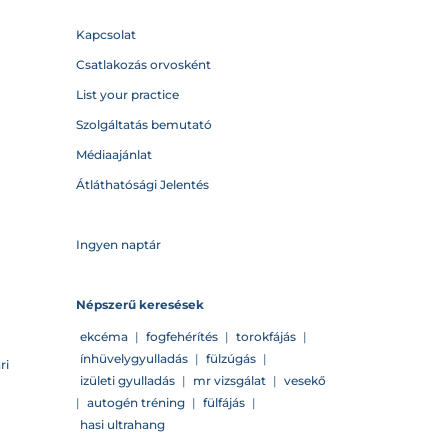
Kapcsolat
Csatlakozás orvosként
List your practice
Szolgáltatás bemutató
Médiaajánlat
Átláthatósági Jelentés
Ingyen naptár
Népszerű keresések
ekcéma
|
fogfehérítés
|
torokfájás
|
ínhüvelygyulladás
|
fülzúgás
|
ri
izületi gyulladás
|
mr vizsgálat
|
vesekő
|
autogén tréning
|
fülfájás
|
hasi ultrahang