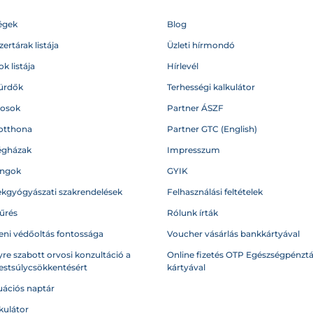
égek
Blog
ertárak listája
Üzleti hírmondó
k listája
Hírlevél
ürdők
Terhességi kalkulátor
vosok
Partner ÁSZF
otthona
Partner GTC (English)
égházak
Impresszum
angok
GYIK
kgyógyászati szakrendelések
Felhasználási feltételek
űrés
Rólunk írták
eni védőoltás fontossága
Voucher vásárlás bankkártyával
re szabott orvosi konzultáció a
Online fizetés OTP Egészségpénztá
testsúlycsökkentésért
kártyával
ációs naptár
kulátor