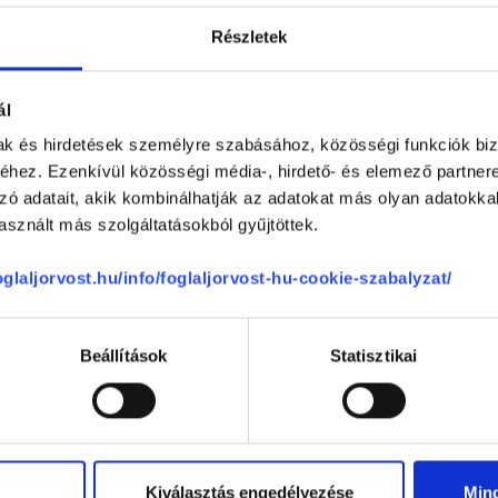
Részletek
-
ál
-
mak és hirdetések személyre szabásához, közösségi funkciók biz
hez. Ezenkívül közösségi média-, hirdető- és elemező partner
zzáállása
-
zó adatait, akik kombinálhatják az adatokat más olyan adatokka
sznált más szolgáltatásokból gyűjtöttek.
-
foglaljorvost.hu/info/foglaljorvost-hu-cookie-szabalyzat/
Beállítások
Statisztikai
se
Kiválasztás engedélyezése
Min