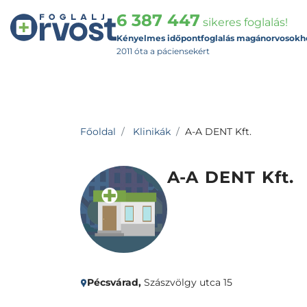
6 387 447
sikeres foglalás!
Kényelmes időpontfoglalás magánorvosokh
2011 óta a páciensekért
Főoldal
Klinikák
A-A DENT Kft.
A-A DENT Kft.
Pécsvárad,
Szászvölgy utca 15