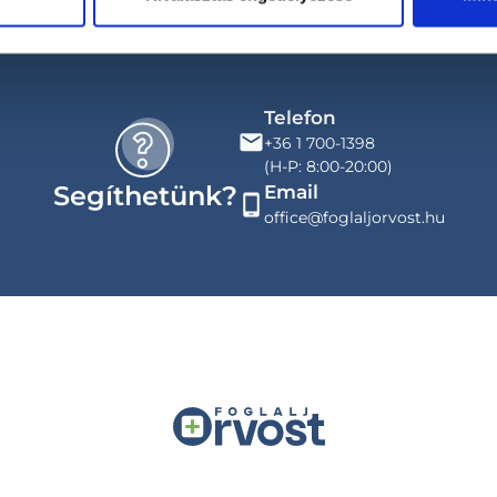
Telefon
+36 1 700-1398
(H-P: 8:00-20:00)
Segíthetünk?
Email
office@foglaljorvost.hu