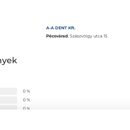
A-A DENT Kft.
Pécsvárad
,
Szászvölgy utca 15
nyek
0 %
0 %
0 %
0 %
0 %