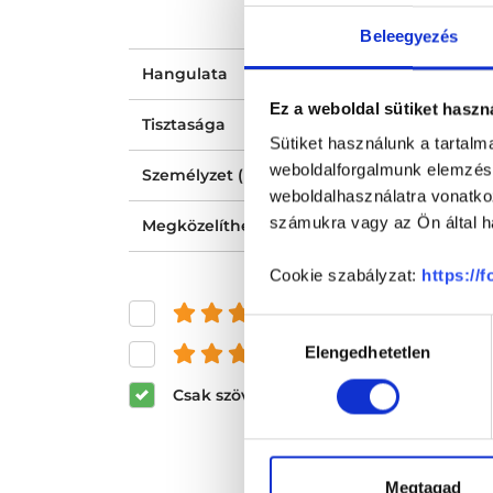
Beleegyezés
Hangulata
Ez a weboldal sütiket haszn
Tisztasága
Sütiket használunk a tartal
weboldalforgalmunk elemzésé
Személyzet (recepció, nővér, asszisztens) ho
weboldalhasználatra vonatko
számukra vagy az Ön által ha
Megközelíthetősége
Cookie szabályzat:
https://
és felette
Hozzájárulás
Elengedhetetlen
és felette
kiválasztása
Csak szöveges értékelések megjeleníté
Megtagad