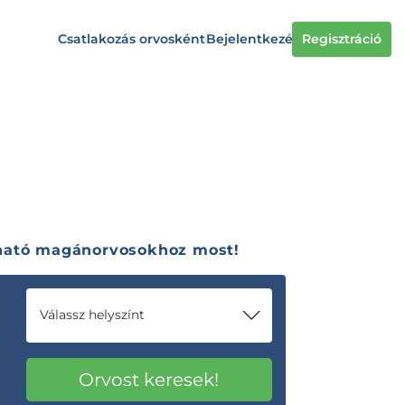
Csatlakozás orvosként
Bejelentkezés
Regisztráció
zható magánorvosokhoz most!
Válassz helyszínt