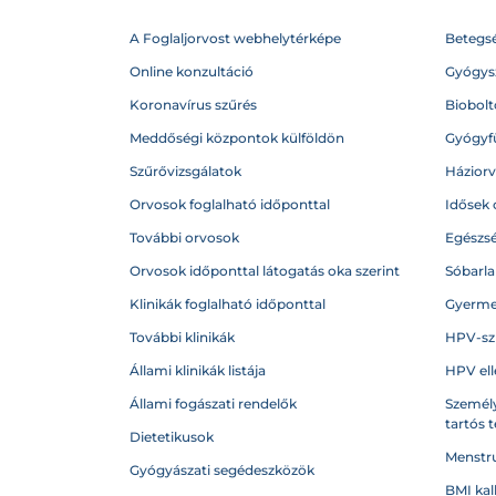
A Foglaljorvost webhelytérképe
Betegs
Online konzultáció
Gyógysz
Koronavírus szűrés
Biobolto
Meddőségi központok külföldön
Gyógyf
Szűrővizsgálatok
Házior
Orvosok foglalható időponttal
Idősek 
További orvosok
Egészs
Orvosok időponttal látogatás oka szerint
Sóbarl
Klinikák foglalható időponttal
Gyerme
További klinikák
HPV-sz
Állami klinikák listája
HPV ell
Állami fogászati rendelők
Személy
tartós 
Dietetikusok
Menstru
Gyógyászati segédeszközök
BMI kal