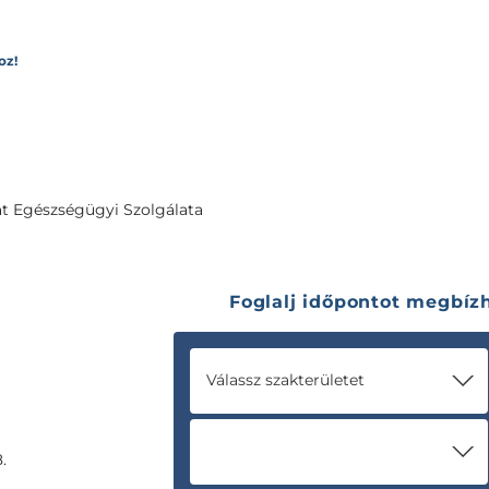
oz!
t Egészségügyi Szolgálata
Foglalj időpontot megbí
Válassz szakterületet
.