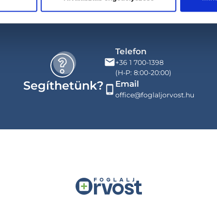
Telefon
+36 1 700-1398
(H-P: 8:00-20:00)
Segíthetünk?
Email
office@foglaljorvost.hu