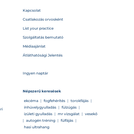
Kapcsolat
Csatlakozás orvosként
List your practice
Szolgáltatás bemutató
Médiaajánlat
Átláthatósági Jelentés
Ingyen naptár
Népszerű keresések
ekcéma
|
fogfehérítés
|
torokfájás
|
ínhüvelygyulladás
|
fülzúgás
|
ri
izületi gyulladás
|
mr vizsgálat
|
vesekő
|
autogén tréning
|
fülfájás
|
hasi ultrahang