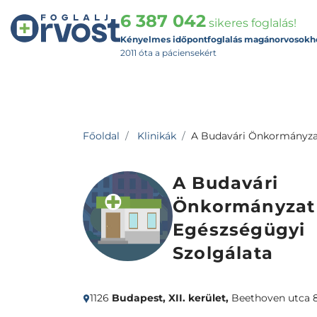
6 387 042
sikeres foglalás!
Kényelmes időpontfoglalás magánorvosokh
2011 óta a páciensekért
Főoldal
Klinikák
A Budavári Önkormányza
A Budavári
Önkormányzat
Egészségügyi
Szolgálata
1126
Budapest, XII. kerület,
Beethoven utca 8