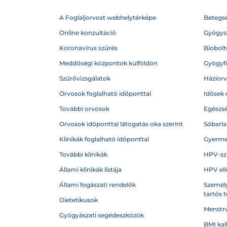
A Foglaljorvost webhelytérképe
Betegs
Online konzultáció
Gyógysz
Koronavírus szűrés
Biobolto
Meddőségi központok külföldön
Gyógyf
Szűrővizsgálatok
Házior
Orvosok foglalható időponttal
Idősek 
További orvosok
Egészs
Orvosok időponttal látogatás oka szerint
Sóbarl
Klinikák foglalható időponttal
Gyerme
További klinikák
HPV-sz
Állami klinikák listája
HPV ell
Állami fogászati rendelők
Személy
tartós 
Dietetikusok
Menstru
Gyógyászati segédeszközök
BMI kal