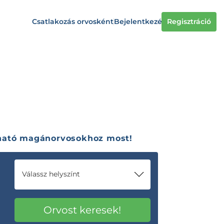
Csatlakozás orvosként
Bejelentkezés
Regisztráció
zható magánorvosokhoz most!
Válassz helyszínt