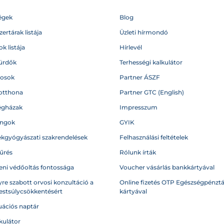
égek
Blog
ertárak listája
Üzleti hírmondó
k listája
Hírlevél
ürdők
Terhességi kalkulátor
vosok
Partner ÁSZF
otthona
Partner GTC (English)
égházak
Impresszum
angok
GYIK
kgyógyászati szakrendelések
Felhasználási feltételek
űrés
Rólunk írták
eni védőoltás fontossága
Voucher vásárlás bankkártyával
re szabott orvosi konzultáció a
Online fizetés OTP Egészségpénztá
testsúlycsökkentésért
kártyával
ációs naptár
kulátor