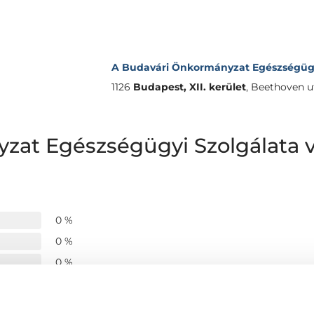
A Budavári Önkormányzat Egészségügy
1126
Budapest, XII. kerület
,
Beethoven ut
zat Egészségügyi Szolgálata
0 %
0 %
0 %
0 %
0 %