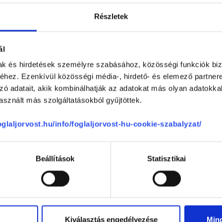
Részletek
-
ál
-
mak és hirdetések személyre szabásához, közösségi funkciók biz
hez. Ezenkívül közösségi média-, hirdető- és elemező partner
zzáállása
-
zó adatait, akik kombinálhatják az adatokat más olyan adatokka
sznált más szolgáltatásokból gyűjtöttek.
-
foglaljorvost.hu/info/foglaljorvost-hu-cookie-szabalyzat/
Beállítások
Statisztikai
se
Kiválasztás engedélyezése
Min