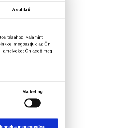
A sütikről
tosításához, valamint
einkkel megosztjuk az Ön
l, amelyeket Ön adott meg
Marketing
dennek a megengedése