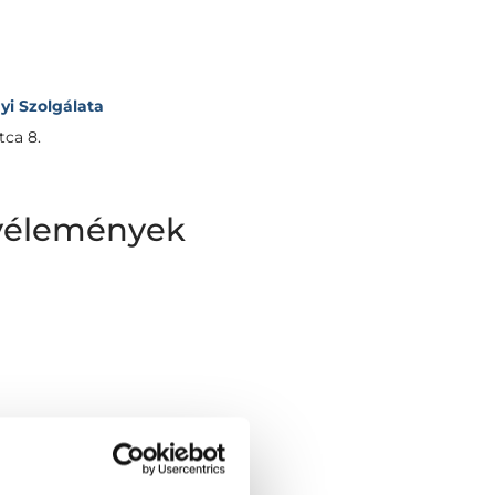
i Szolgálata
ca 8.
 vélemények