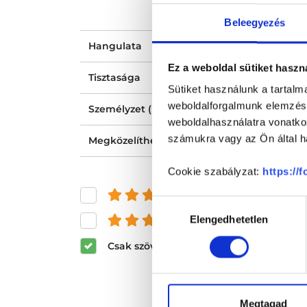
Beleegyezés
Hangulata
Ez a weboldal sütiket haszn
Tisztasága
Sütiket használunk a tartal
weboldalforgalmunk elemzésé
Személyzet (recepció, nővér, asszisztens) ho
weboldalhasználatra vonatko
számukra vagy az Ön által ha
Megközelíthetősége
Cookie szabályzat:
https://
és felette
Hozzájárulás
Elengedhetetlen
és felette
kiválasztása
Csak szöveges értékelések megjeleníté
Megtagad