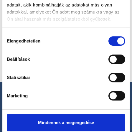
adatait, akik kombinálhatják az adatokat más olyan
adatokkal, amelyeket Ön adott meg számukra vagy az
Ön által használt más szolgáltatásokból gyűjtöttek.
Cookie
Hozzájárulás
szabályzat:
https://foglaljorvost.hu/info/foglaljorvost-
Elengedhetetlen
kiválasztása
hu-cookie-szabalyzat/
Főoldal
Klinikák
A-Lab Medical
Beállítások
Statisztikai
Marketing
Segíthetünk?
Mindennek a megengedése
+36 1 700-1398