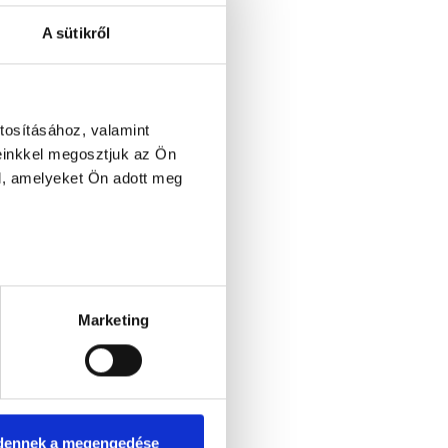
A sütikről
tosításához, valamint
einkkel megosztjuk az Ön
l, amelyeket Ön adott meg
Marketing
dennek a megengedése