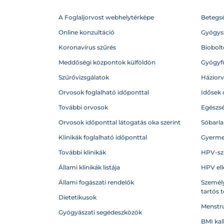
A Foglaljorvost webhelytérképe
Betegs
Online konzultáció
Gyógysz
Koronavírus szűrés
Biobolto
Meddőségi központok külföldön
Gyógyf
Szűrővizsgálatok
Házior
Orvosok foglalható időponttal
Idősek 
További orvosok
Egészs
Orvosok időponttal látogatás oka szerint
Sóbarl
Klinikák foglalható időponttal
Gyerme
További klinikák
HPV-sz
Állami klinikák listája
HPV ell
Állami fogászati rendelők
Személy
tartós 
Dietetikusok
Menstru
Gyógyászati segédeszközök
BMI kal