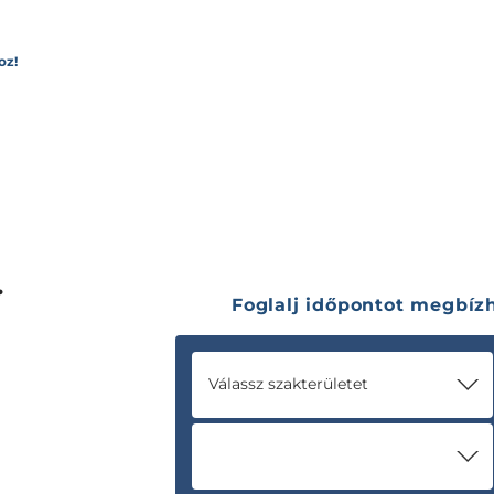
oz!
.
Foglalj időpontot megbí
Válassz szakterületet