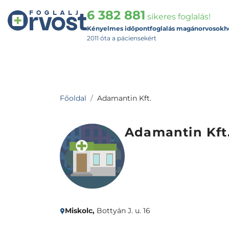
6 382 881
sikeres foglalás!
Kényelmes időpontfoglalás magánorvosokh
2011 óta a páciensekért
Főoldal
Adamantin Kft.
Adamantin Kft
Miskolc,
Bottyán J. u. 16