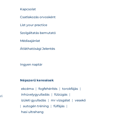
Kapcsolat
Csatlakozás orvosként
List your practice
Szolgáltatás bemutató
Médiaajánlat
Átláthatósági Jelentés
Ingyen naptár
Népszerű keresések
ekcéma
|
fogfehérítés
|
torokfájás
|
ínhüvelygyulladás
|
fülzúgás
|
ri
izületi gyulladás
|
mr vizsgálat
|
vesekő
|
autogén tréning
|
fülfájás
|
hasi ultrahang