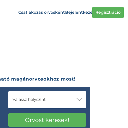
Csatlakozás orvosként
Bejelentkezés
Regisztráció
zható magánorvosokhoz most!
Válassz helyszínt