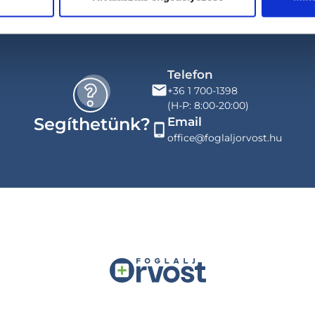
Telefon
+36 1 700-1398
(H-P: 8:00-20:00)
Segíthetünk?
Email
office@foglaljorvost.hu