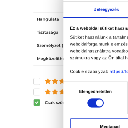
Beleegyezés
Hangulata
Ez a weboldal sütiket haszn
Tisztasága
Sütiket használunk a tartal
weboldalforgalmunk elemzésé
Személyzet (recepció, nővér, asszisztens) ho
weboldalhasználatra vonatko
számukra vagy az Ön által ha
Megközelíthetősége
Cookie szabályzat:
https://
és felette
Hozzájárulás
Elengedhetetlen
és felette
kiválasztása
Csak szöveges értékelések megjeleníté
Megtagad