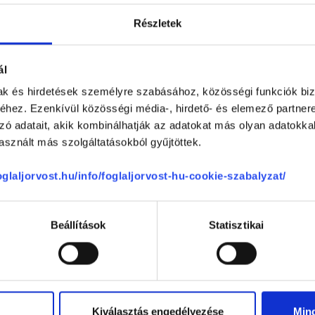
Részletek
-
ál
-
mak és hirdetések személyre szabásához, közösségi funkciók biz
hez. Ezenkívül közösségi média-, hirdető- és elemező partner
zzáállása
-
zó adatait, akik kombinálhatják az adatokat más olyan adatokka
sznált más szolgáltatásokból gyűjtöttek.
-
foglaljorvost.hu/info/foglaljorvost-hu-cookie-szabalyzat/
Beállítások
Statisztikai
se
Kiválasztás engedélyezése
Min