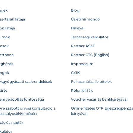
égek
Blog
ertárak listája
Üzleti hírmondó
k listája
Hírlevél
ürdők
Terhességi kalkulátor
vosok
Partner ÁSZF
otthona
Partner GTC (English)
égházak
Impresszum
angok
GYIK
kgyógyászati szakrendelések
Felhasználási feltételek
űrés
Rólunk írták
eni védőoltás fontossága
Voucher vásárlás bankkártyával
re szabott orvosi konzultáció a
Online fizetés OTP Egészségpénztá
testsúlycsökkentésért
kártyával
ációs naptár
kulátor