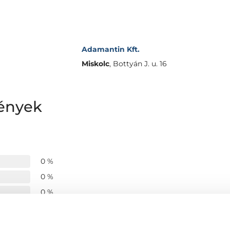
Adamantin Kft.
Miskolc
,
Bottyán J. u. 16
ények
0 %
0 %
0 %
0 %
0 %