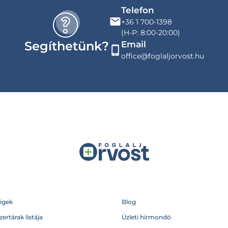
Telefon
+36 1 700-1398
(H-P: 8:00-20:00)
Segíthetünk?
Email
office@foglaljorvost.hu
égek
Blog
ertárak listája
Üzleti hírmondó