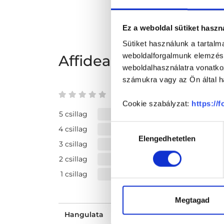
Ez a weboldal sütiket haszn
Sütiket használunk a tartal
weboldalforgalmunk elemzésé
Affidea - Debrecen v
weboldalhasználatra vonatko
számukra vagy az Ön által ha
0 az 5-ből
Cookie szabályzat:
https://
5 csillag
Hozzájárulás
4 csillag
Elengedhetetlen
kiválasztása
3 csillag
2 csillag
1 csillag
Megtagad
Hangulata