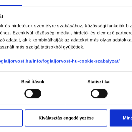
Affidea - Debrecen
4032
Debrecen
,
Nagyerdei krt. 98.
ál
mak és hirdetések személyre szabásához, közösségi funkciók biz
hez. Ezenkívül közösségi média-, hirdető- és elemező partner
élemények
zó adatait, akik kombinálhatják az adatokat más olyan adatokka
sznált más szolgáltatásokból gyűjtöttek.
foglaljorvost.hu/info/foglaljorvost-hu-cookie-szabalyzat/
0 %
0 %
Beállítások
Statisztikai
0 %
0 %
0 %
Kiválasztás engedélyezése
Min
-