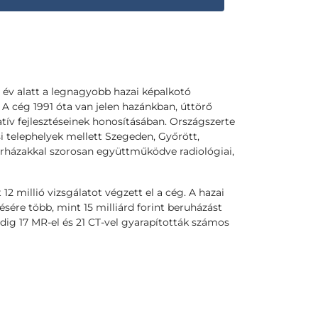
 év alatt a legnagyobb hazai képalkotó
 A cég 1991 óta van jelen hazánkban, úttörő
tív fejlesztéseinek honosításában. Országszerte
si telephelyek mellett Szegeden, Győrött,
rházakkal szorosan együttműködve radiológiai,
2 millió vizsgálatot végzett el a cég. A hazai
tésére több, mint 15 milliárd forint beruházást
edig 17 MR-el és 21 CT-vel gyarapították számos