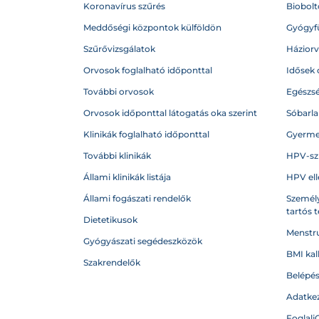
Koronavírus szűrés
Biobolto
Meddőségi központok külföldön
Gyógyf
Szűrővizsgálatok
Házior
Orvosok foglalható időponttal
Idősek 
További orvosok
Egészs
Orvosok időponttal látogatás oka szerint
Sóbarl
Klinikák foglalható időponttal
Gyerme
További klinikák
HPV-sz
Állami klinikák listája
HPV ell
Állami fogászati rendelők
Személy
tartós 
Dietetikusok
Menstru
Gyógyászati segédeszközök
BMI kal
Szakrendelők
Belépé
Adatkez
Foglalj