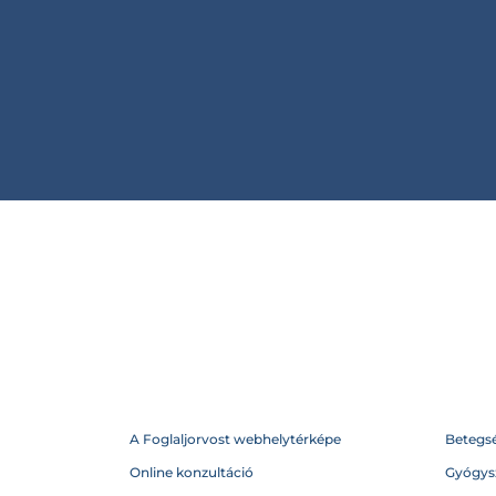
A Foglaljorvost webhelytérképe
Betegs
Online konzultáció
Gyógysz