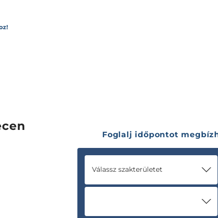
oz!
ecen
Foglalj időpontot megbí
Válassz szakterületet