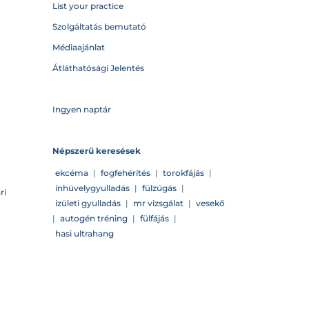
List your practice
Szolgáltatás bemutató
Médiaajánlat
Átláthatósági Jelentés
Ingyen naptár
Népszerű keresések
ekcéma
|
fogfehérítés
|
torokfájás
|
ínhüvelygyulladás
|
fülzúgás
|
ri
izületi gyulladás
|
mr vizsgálat
|
vesekő
|
autogén tréning
|
fülfájás
|
hasi ultrahang