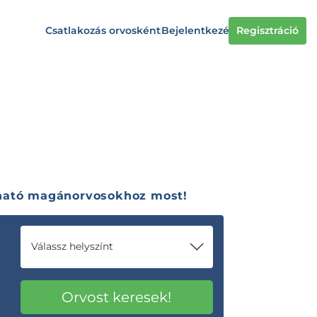
Csatlakozás orvosként
Bejelentkezés
Regisztráció
zható magánorvosokhoz most!
Válassz helyszínt