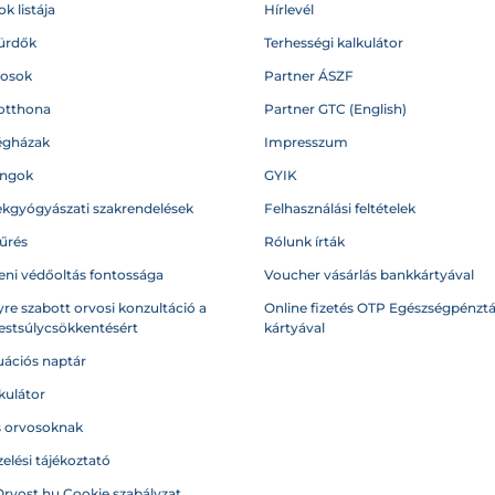
k listája
Hírlevél
ürdők
Terhességi kalkulátor
vosok
Partner ÁSZF
otthona
Partner GTC (English)
égházak
Impresszum
angok
GYIK
kgyógyászati szakrendelések
Felhasználási feltételek
űrés
Rólunk írták
eni védőoltás fontossága
Voucher vásárlás bankkártyával
re szabott orvosi konzultáció a
Online fizetés OTP Egészségpénztá
testsúlycsökkentésért
kártyával
ációs naptár
kulátor
s orvosoknak
elési tájékoztató
Orvost.hu Cookie szabályzat