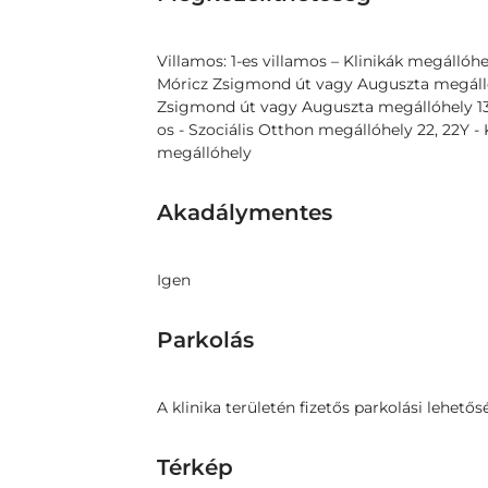
Villamos: 1-es villamos – Klinikák megállóhel
Móricz Zsigmond út vagy Auguszta megállóhe
Zsigmond út vagy Auguszta megállóhely 13-a
os - Szociális Otthon megállóhely 22, 22Y - 
megállóhely
Akadálymentes
Igen
Parkolás
A klinika területén fizetős parkolási lehetős
Térkép