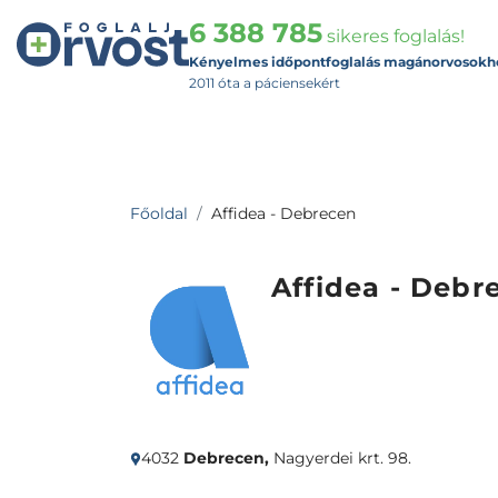
6 388 785
sikeres foglalás!
Kényelmes időpontfoglalás magánorvosokh
2011 óta a páciensekért
Főoldal
Affidea - Debrecen
Affidea - Debr
4032
Debrecen,
Nagyerdei krt. 98.