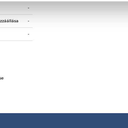
-
zzáállása
-
-
se