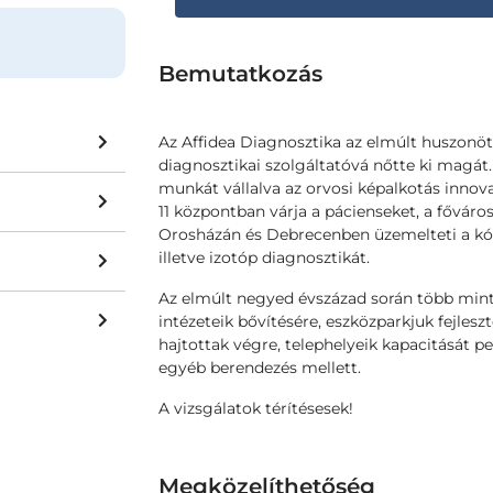
Bemutatkozás
Az Affidea Diagnosztika az elmúlt huszonöt
diagnosztikai szolgáltatóvá nőtte ki magát.
munkát vállalva az orvosi képalkotás innova
11 központban várja a pácienseket, a főváro
Orosházán és Debrecenben üzemelteti a kó
illetve izotóp diagnosztikát.
Az elmúlt negyed évszázad során több mint 1
intézeteik bővítésére, eszközparkjuk fejlesz
hajtottak végre, telephelyeik kapacitását p
egyéb berendezés mellett.
A vizsgálatok térítésesek!
Megközelíthetőség