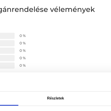
agánrendelése vélemények
0 %
0 %
0 %
0 %
0 %
-
-
Részletek
zzáállása
-