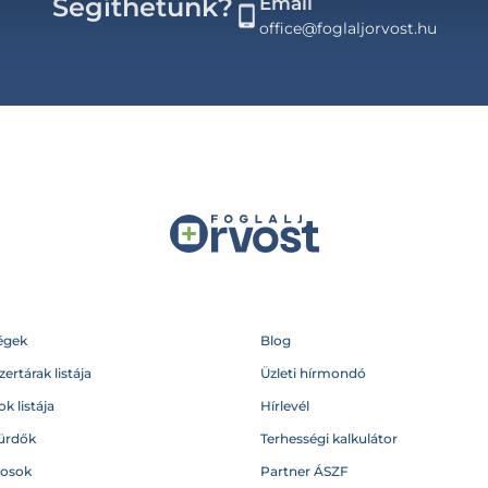
Segíthetünk?
Email
office@foglaljorvost.hu
égek
Blog
ertárak listája
Üzleti hírmondó
k listája
Hírlevél
ürdők
Terhességi kalkulátor
vosok
Partner ÁSZF