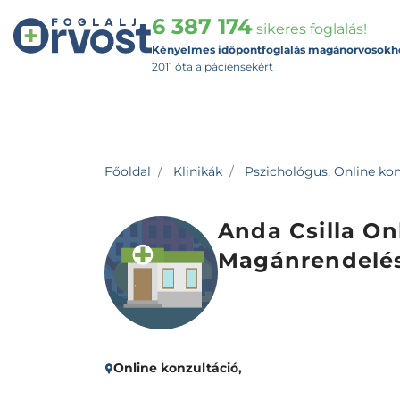
6 387 174
sikeres foglalás!
Kényelmes időpontfoglalás magánorvosokh
2011 óta a páciensekért
Főoldal
Klinikák
Pszichológus, Online kon
Anda Csilla On
Magánrendelé
Online konzultáció,