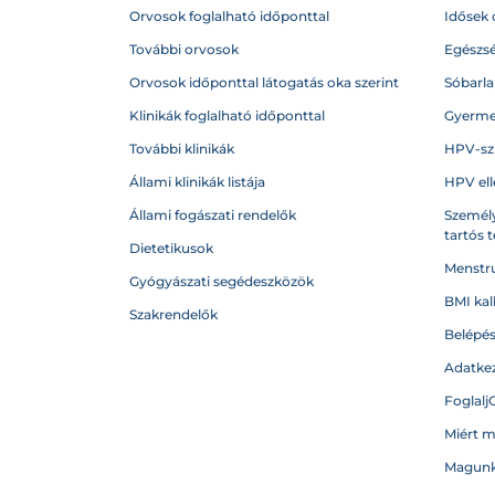
Orvosok foglalható időponttal
Idősek 
További orvosok
Egészs
Orvosok időponttal látogatás oka szerint
Sóbarl
Klinikák foglalható időponttal
Gyerme
További klinikák
HPV-sz
Állami klinikák listája
HPV ell
Állami fogászati rendelők
Személy
tartós 
Dietetikusok
Menstru
Gyógyászati segédeszközök
BMI kal
Szakrendelők
Belépé
Adatkez
Foglalj
Miért 
Magunk