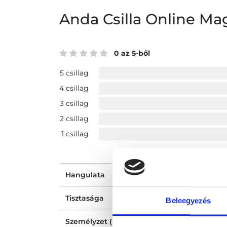
Anda Csilla Online M
0 az 5-ből
5 csillag
4 csillag
3 csillag
2 csillag
1 csillag
Hangulata
Tisztasága
Beleegyezés
Személyzet (recepció, nővér, asszisztens) ho