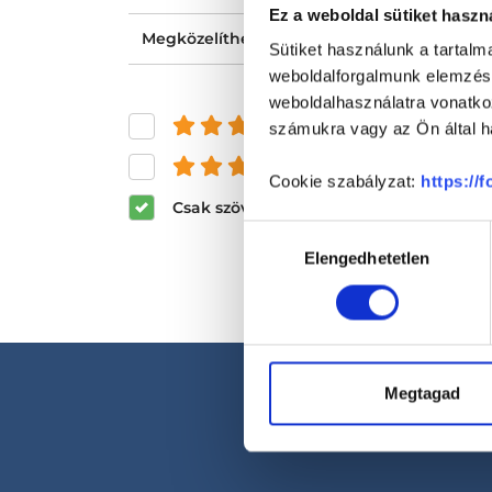
Ez a weboldal sütiket haszn
Megközelíthetősége
Sütiket használunk a tartal
weboldalforgalmunk elemzésé
weboldalhasználatra vonatko
és felette
számukra vagy az Ön által ha
és felette
Cookie szabályzat:
https://
Csak szöveges értékelések megjeleníté
Hozzájárulás
Elengedhetetlen
kiválasztása
Megtagad