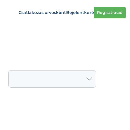
Csatlakozás orvosként
Bejelentkezés
Regisztráció