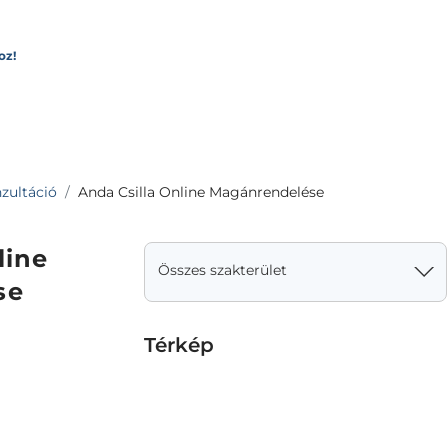
oz!
zultáció
Anda Csilla Online Magánrendelése
line
Összes szakterület
se
Térkép