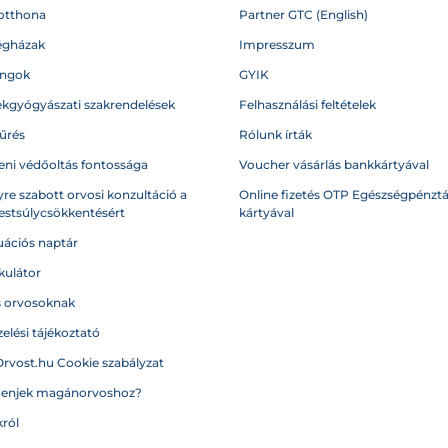
otthona
Partner GTC (English)
égházak
Impresszum
angok
GYIK
kgyógyászati szakrendelések
Felhasználási feltételek
űrés
Rólunk írták
eni védőoltás fontossága
Voucher vásárlás bankkártyával
re szabott orvosi konzultáció a
Online fizetés OTP Egészségpénztá
testsúlycsökkentésért
kártyával
ációs naptár
kulátor
s orvosoknak
elési tájékoztató
Orvost.hu Cookie szabályzat
menjek magánorvoshoz?
ról