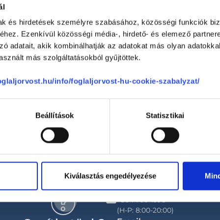
ál
-
mak és hirdetések személyre szabásához, közösségi funkciók biz
hez. Ezenkívül közösségi média-, hirdető- és elemező partner
zó adatait, akik kombinálhatják az adatokat más olyan adatokka
sznált más szolgáltatásokból gyűjtöttek.
foglaljorvost.hu/info/foglaljorvost-hu-cookie-szabalyzat/
se
Beállítások
Statisztikai
Kiválasztás engedélyezése
Min
Telefon
+36 1 700-1398
(H-P: 8:00-20:00)