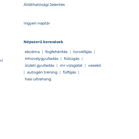
Átláthatósági Jelentés
Ingyen naptár
Népszerű keresések
ekcéma
|
fogfehérítés
|
torokfájás
|
ínhüvelygyulladás
|
fülzúgás
|
ri
izületi gyulladás
|
mr vizsgálat
|
vesekő
|
autogén tréning
|
fülfájás
|
hasi ultrahang