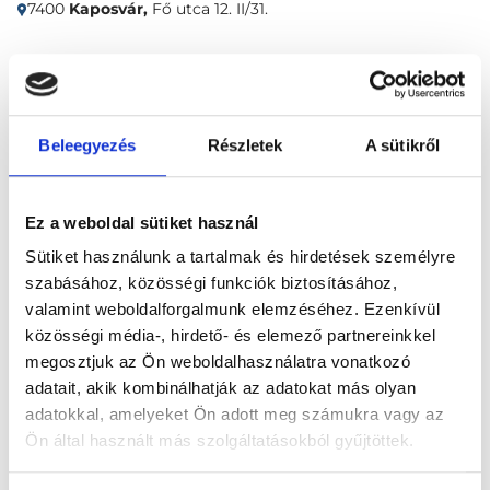
7400
Kaposvár,
Fő utca 12. II/31.
Időpontfoglalás
Adatok
Vélemények
Beleegyezés
Részletek
A sütikről
Foglalj időpontot
Ez a weboldal sütiket használ
Összes szakterület
Sütiket használunk a tartalmak és hirdetések személyre
szabásához, közösségi funkciók biztosításához,
valamint weboldalforgalmunk elemzéséhez. Ezenkívül
közösségi média-, hirdető- és elemező partnereinkkel
megosztjuk az Ön weboldalhasználatra vonatkozó
adatait, akik kombinálhatják az adatokat más olyan
Főoldal
Klinikák
Belgyógyász, Kaposvár
adatokkal, amelyeket Ön adott meg számukra vagy az
Anker Medical
Ön által használt más szolgáltatásokból gyűjtöttek.