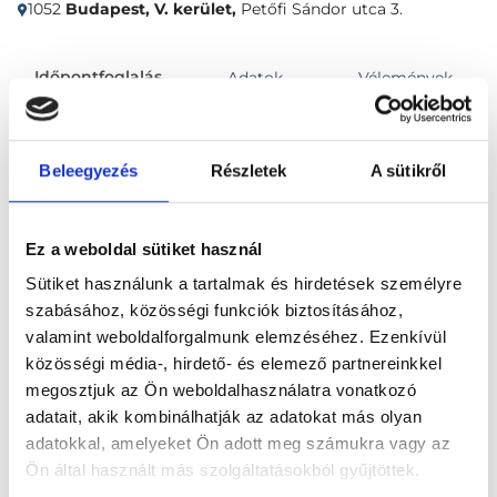
1052
Budapest, V. kerület,
Petőfi Sándor utca 3.
Időpontfoglalás
Adatok
Vélemények
Foglalj időpontot
Beleegyezés
Részletek
A sütikről
Összes szakterület
Ez a weboldal sütiket használ
Sütiket használunk a tartalmak és hirdetések személyre
szabásához, közösségi funkciók biztosításához,
valamint weboldalforgalmunk elemzéséhez. Ezenkívül
közösségi média-, hirdető- és elemező partnereinkkel
megosztjuk az Ön weboldalhasználatra vonatkozó
Főoldal
Klinikák
adatait, akik kombinálhatják az adatokat más olyan
adatokkal, amelyeket Ön adott meg számukra vagy az
Baleseti sebész, Budapest, V. kerület
Ön által használt más szolgáltatásokból gyűjtöttek.
Ars Medica Magánkórház