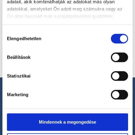
adatait, akik kombinálhatják az adatokat más olyan
adatokkal, amelyeket Ön adott meg számukra vagy az
Ön által használt más szolgáltatásokból gyűjtöttek.
Cookie
Hozzájárulás
szabályzat:
https://foglaljorvost.hu/info/foglaljorvost-
Elengedhetetlen
kiválasztása
hu-cookie-szabalyzat/
Főoldal
Klinikák
ARTHRODENT Kft.
Beállítások
Statisztikai
Marketing
Segíthetünk?
Mindennek a megengedése
+36 1 700-1398
(H-P: 8:00-20:00)