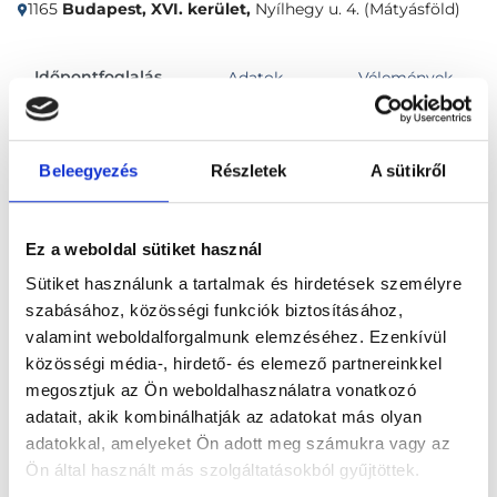
1165
Budapest, XVI. kerület,
Nyílhegy u. 4. (Mátyásföld)
Időpontfoglalás
Adatok
Vélemények
Foglalj időpontot
Beleegyezés
Részletek
A sütikről
Összes szakterület
Ez a weboldal sütiket használ
Sütiket használunk a tartalmak és hirdetések személyre
szabásához, közösségi funkciók biztosításához,
valamint weboldalforgalmunk elemzéséhez. Ezenkívül
közösségi média-, hirdető- és elemező partnereinkkel
megosztjuk az Ön weboldalhasználatra vonatkozó
Főoldal
Klinikák
adatait, akik kombinálhatják az adatokat más olyan
adatokkal, amelyeket Ön adott meg számukra vagy az
Bőrgyógyász, Budapest, XVI. kerület
Ön által használt más szolgáltatásokból gyűjtöttek.
Árvai Medical Center