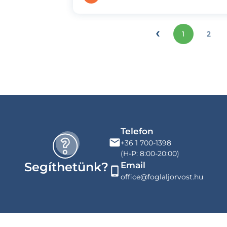
‹
1
2
Telefon
+36 1 700-1398
(H-P: 8:00-20:00)
Segíthetünk?
Email
office@foglaljorvost.hu