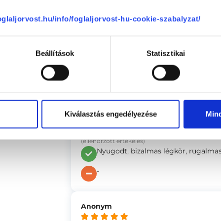
foglaljorvost.hu/info/foglaljorvost-hu-cookie-szabalyzat/
Anonym
Beállítások
Statisztikai
(ellenőrzött értékelés)
A pszichológus személye volt a leg
-
Kiválasztás engedélyezése
Min
Anonym
(ellenőrzött értékelés)
Nyugodt, bizalmas légkör, rugalmas
-
Anonym