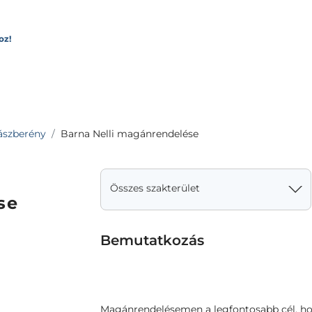
oz!
ászberény
Barna Nelli magánrendelése
Összes szakterület
se
Bemutatkozás
Magánrendelésemen a legfontosabb cél, h