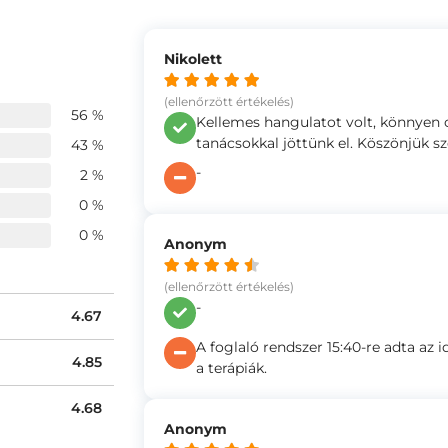
Nikolett
(ellenőrzött értékelés)
56 %
Kellemes hangulatot volt, könnyen o
tanácsokkal jöttünk el. Köszönjük s
43 %
-
2 %
0 %
0 %
Anonym
(ellenőrzött értékelés)
-
4.67
A foglaló rendszer 15:40-re adta az
4.85
a terápiák.
4.68
Anonym