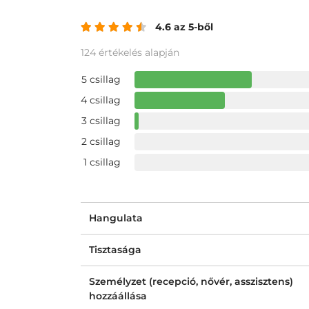
4.6 az 5-ből
124 értékelés alapján
5 csillag
4 csillag
3 csillag
2 csillag
1 csillag
Hangulata
Tisztasága
Személyzet (recepció, nővér, asszisztens)
hozzáállása