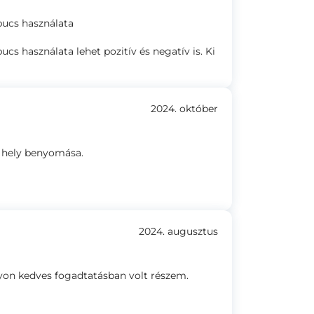
pucs használata
s használata lehet pozitív és negatív is. Ki
2024. október
a hely benyomása.
2024. augusztus
yon kedves fogadtatásban volt részem.