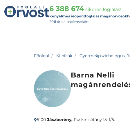
6 388 674
sikeres foglalás!
Kényelmes időpontfoglalás magánorvosokh
2011 óta a páciensekért
Főoldal
Klinikák
Gyermekpszichológus, J
Barna Nelli
magánrendelé
5100
Jászberény,
Puskin sétány 15. 1/5.