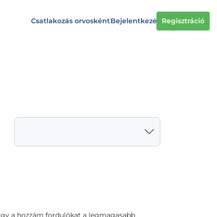
Csatlakozás orvosként
Bejelentkezés
Regisztráció
ogy a hozzám fordulókat a legmagasabb