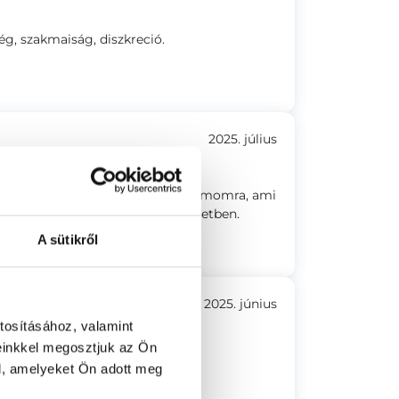
ég, szakmaiság, diszkreció.
2025. július
zín is nagyon barátságos volt számomra, ami
 ne érezzem magam feszült helyzetben.
A sütikről
2025. június
tosításához, valamint
einkkel megosztjuk az Ön
. Könnyen megközelíthető!
l, amelyeket Ön adott meg