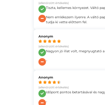
(ellenőrzött értékelés)
Tiszta, kellemes környezet. Váltó pa
Nem emlékszem ilyenre. A váltó papuc
tudja ki vette előttem fel.
Anonym
(ellenőrzött értékelés)
Nagyon jó illat volt, megnyugtató 
-
Anonym
(ellenőrzött értékelés)
Időpont pontos betartásával és nag
-