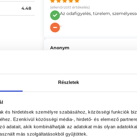
(ellenőrzött értékelés)
4.48
Az odafigyelés, türelem, személyess
-
Anonym
se
(ellenőrzött értékelés)
A pszichológus személye és a helys
nagyon sokat segített abban, hogy
-
Részletek
ál
Anonym
mak és hirdetések személyre szabásához, közösségi funkciók biz
(ellenőrzött értékelés)
hez. Ezenkívül közösségi média-, hirdető- és elemező partner
Nyugodt, és nagyon csendes, tiszta
zó adatait, akik kombinálhatják az adatokat más olyan adatokka
sznált más szolgáltatásokból gyűjtöttek.
-