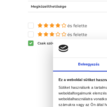
Megközelíthetősége
és felette
és felette
Csak szöveges értékelések megjeleníté
Beleegyezés
Ez a weboldal sütiket haszn
Sütiket használunk a tartal
weboldalforgalmunk elemzésé
weboldalhasználatra vonatko
számukra vagy az Ön által ha