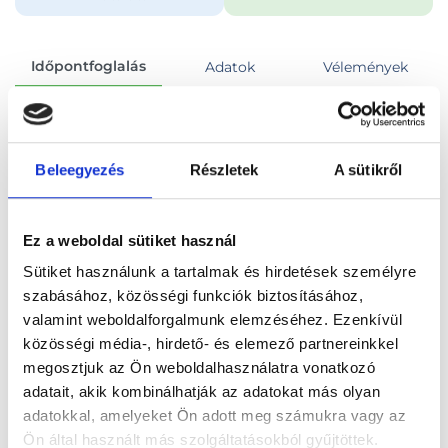
Időpontfoglalás
Adatok
Vélemények
Foglalj időpontot
Beleegyezés
Részletek
A sütikről
Összes szakterület
Ez a weboldal sütiket használ
Sütiket használunk a tartalmak és hirdetések személyre
szabásához, közösségi funkciók biztosításához,
valamint weboldalforgalmunk elemzéséhez. Ezenkívül
Főoldal
Orvosok
Belgyógyász
közösségi média-, hirdető- és elemező partnereinkkel
megosztjuk az Ön weboldalhasználatra vonatkozó
Belgyógyász, Budapest, XVII. kerület
adatait, akik kombinálhatják az adatokat más olyan
adatokkal, amelyeket Ön adott meg számukra vagy az
Dr. Augusztin Attila
Ön által használt más szolgáltatásokból gyűjtöttek.