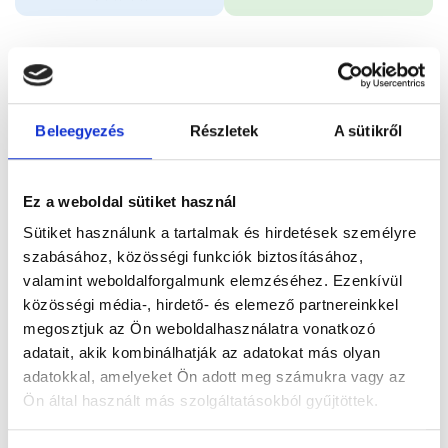
Időpontfoglalás
Adatok
Vélemények
Beleegyezés
Részletek
A sütikről
Foglalj időpontot
Ez a weboldal sütiket használ
Összes szakterület
Diabetológiai szakorvosi vizsgálat
Sütiket használunk a tartalmak és hirdetések személyre
szabásához, közösségi funkciók biztosításához,
valamint weboldalforgalmunk elemzéséhez. Ezenkívül
közösségi média-, hirdető- és elemező partnereinkkel
megosztjuk az Ön weboldalhasználatra vonatkozó
Főoldal
Orvosok
Belgyógyász
adatait, akik kombinálhatják az adatokat más olyan
adatokkal, amelyeket Ön adott meg számukra vagy az
Belgyógyász, Budapest, XII. kerület
Ön által használt más szolgáltatásokból gyűjtöttek.
Dr. Firneisz Gábor PhD.