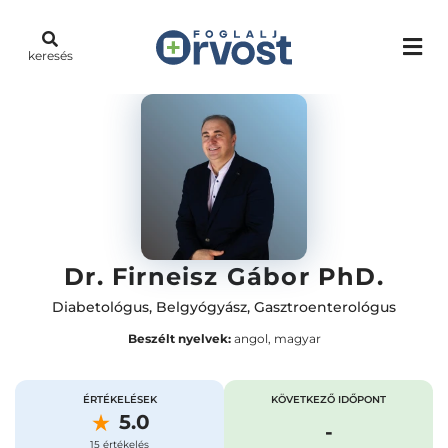
keresés
Dr. Firneisz Gábor PhD.
Diabetológus
,
Belgyógyász
,
Gasztroenterológus
Beszélt nyelvek:
angol, magyar
ÉRTÉKELÉSEK
KÖVETKEZŐ IDŐPONT
5.0
-
15 értékelés