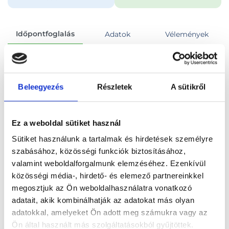
Időpontfoglalás
Adatok
Vélemények
Foglalj időpontot
Beleegyezés
Részletek
A sütikről
Összes szakterület
Ez a weboldal sütiket használ
Sütiket használunk a tartalmak és hirdetések személyre
szabásához, közösségi funkciók biztosításához,
valamint weboldalforgalmunk elemzéséhez. Ezenkívül
Főoldal
Orvosok
Bőrgyógyász
közösségi média-, hirdető- és elemező partnereinkkel
megosztjuk az Ön weboldalhasználatra vonatkozó
Bőrgyógyász, Budapest, III. kerület
adatait, akik kombinálhatják az adatokat más olyan
adatokkal, amelyeket Ön adott meg számukra vagy az
Dr. Dobribán-Ónodi Ivett
Ön által használt más szolgáltatásokból gyűjtöttek.