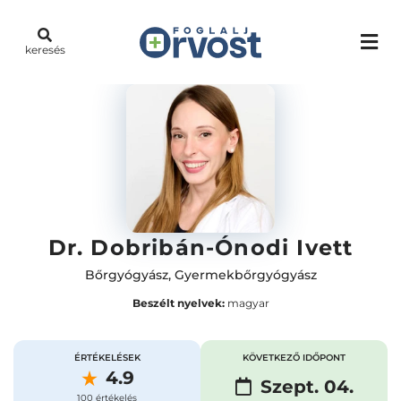
keresés
Dr. Dobribán-Ónodi Ivett
Bőrgyógyász
,
Gyermekbőrgyógyász
Beszélt nyelvek:
magyar
ÉRTÉKELÉSEK
KÖVETKEZŐ IDŐPONT
4.9
Szept. 04.
100 értékelés