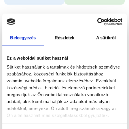
Időpontfoglalás
Adatok
Vélemények
Beleegyezés
Részletek
A sütikről
Foglalj időpontot
Ez a weboldal sütiket használ
Összes szakterület
Ránctalanító kezelés
Sütiket használunk a tartalmak és hirdetések személyre
szabásához, közösségi funkciók biztosításához,
valamint weboldalforgalmunk elemzéséhez. Ezenkívül
közösségi média-, hirdető- és elemező partnereinkkel
megosztjuk az Ön weboldalhasználatra vonatkozó
Főoldal
Orvosok
Bőrgyógyász
adatait, akik kombinálhatják az adatokat más olyan
adatokkal, amelyeket Ön adott meg számukra vagy az
Bőrgyógyász, Budapest, II. kerület
Ön által használt más szolgáltatásokból gyűjtöttek.
Dr. Gyöngyösi Nóra