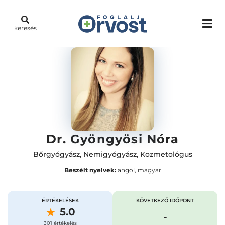
keresés
Dr. Gyöngyösi Nóra
Bőrgyógyász
,
Nemigyógyász
,
Kozmetológus
Beszélt nyelvek:
angol, magyar
ÉRTÉKELÉSEK
KÖVETKEZŐ IDŐPONT
5.0
-
301 értékelés