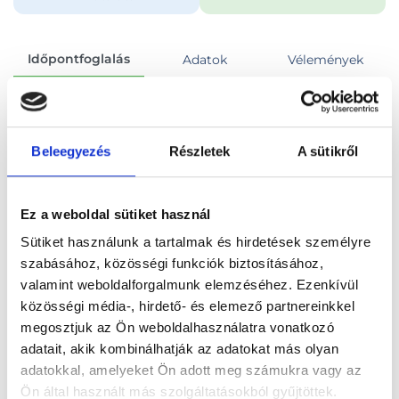
Időpontfoglalás
Adatok
Vélemények
Foglalj időpontot
Beleegyezés
Részletek
A sütikről
Összes szakterület
Ez a weboldal sütiket használ
Sütiket használunk a tartalmak és hirdetések személyre
szabásához, közösségi funkciók biztosításához,
valamint weboldalforgalmunk elemzéséhez. Ezenkívül
Főoldal
Orvosok
Bőrgyógyász
közösségi média-, hirdető- és elemező partnereinkkel
megosztjuk az Ön weboldalhasználatra vonatkozó
Bőrgyógyász, Budapest, III. kerület
adatait, akik kombinálhatják az adatokat más olyan
adatokkal, amelyeket Ön adott meg számukra vagy az
Dr. Lukács Andrea
Ön által használt más szolgáltatásokból gyűjtöttek.