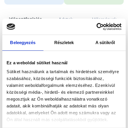
Időpontfoglalás
Adatok
Vélemények
Foglalj időpontot
Beleegyezés
Részletek
A sütikről
Összes szakterület
Ránctalanító kezelés
Ez a weboldal sütiket használ
Sütiket használunk a tartalmak és hirdetések személyre
szabásához, közösségi funkciók biztosításához,
valamint weboldalforgalmunk elemzéséhez. Ezenkívül
közösségi média-, hirdető- és elemező partnereinkkel
Főoldal
Orvosok
Bőrgyógyász
megosztjuk az Ön weboldalhasználatra vonatkozó
adatait, akik kombinálhatják az adatokat más olyan
Bőrgyógyász, Budapest, II. kerület
Dr. Szabó Gábor
adatokkal, amelyeket Ön adott meg számukra vagy az
Ön által használt más szolgáltatásokból gyűjtöttek.