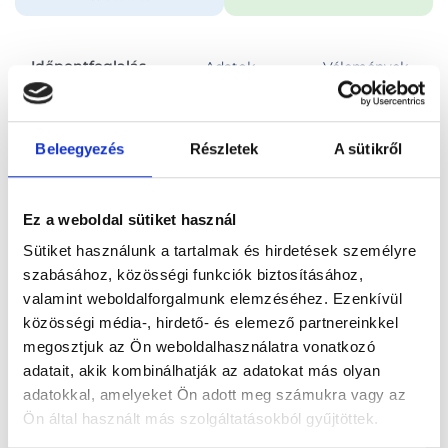
Időpontfoglalás
Adatok
Vélemények
Foglalj időpontot
Beleegyezés
Részletek
A sütikről
Összes szakterület
Bőrgyógyászati szakorvosi vizsgálat
Ez a weboldal sütiket használ
Sütiket használunk a tartalmak és hirdetések személyre
szabásához, közösségi funkciók biztosításához,
valamint weboldalforgalmunk elemzéséhez. Ezenkívül
közösségi média-, hirdető- és elemező partnereinkkel
Főoldal
Orvosok
Bőrgyógyász
megosztjuk az Ön weboldalhasználatra vonatkozó
adatait, akik kombinálhatják az adatokat más olyan
Bőrgyógyász, Kaposvár
Dr. Veres Tünde
adatokkal, amelyeket Ön adott meg számukra vagy az
Ön által használt más szolgáltatásokból gyűjtöttek.