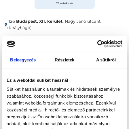
79 értékelés
1126
Budapest, XII. kerület,
Nagy Jenő utca 8.
(Királyhágó)
Időpontfoglalás
Adatok
Vélemények
Beleegyezés
Részletek
A sütikről
Foglalj időpontot
Ez a weboldal sütiket használ
Összes szakterület
Sütiket használunk a tartalmak és hirdetések személyre
szabásához, közösségi funkciók biztosításához,
valamint weboldalforgalmunk elemzéséhez. Ezenkívül
közösségi média-, hirdető- és elemező partnereinkkel
megosztjuk az Ön weboldalhasználatra vonatkozó
adatait, akik kombinálhatják az adatokat más olyan