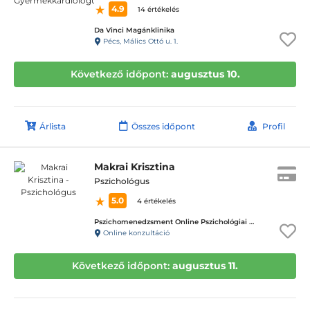
4.9
14 értékelés
Da Vinci Magánklinika
Pécs, Málics Ottó u. 1.
Következő időpont:
augusztus 10.
Árlista
Összes időpont
Profil
Makrai Krisztina
Pszichológus
5.0
4 értékelés
Pszichomenedzsment Online Pszichológiai Tanácsadó Központ
Online konzultáció
Következő időpont:
augusztus 11.