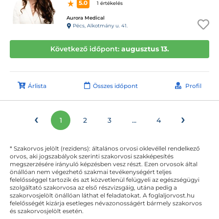
5.0
1 értékelés
Aurora Medical
Pécs, Alkotmány u. 41.
Következő időpont:
augusztus 13.
Árlista
Összes időpont
Profil
‹
›
1
2
3
...
4
* Szakorvos jelölt (rezidens): általános orvosi oklevéllel rendelkező
orvos, aki jogszabályok szerinti szakorvosi szakképesítés
megszerzésére irányuló képzésben vesz részt. Ezen orvosok által
önállóan nem végezhető szakmai tevékenységért teljes
felelősséggel tartozik és azt közvetlenül felügyeli az egészségügyi
szolgáltató szakorvosa az első részvizsgáig, utána pedig a
szakorvosjelölt önállóan láthat el feladatokat. A foglaljorvost.hu
felelősségét kizárja esetleges névazonosságért bármely szakorvos
és szakorvosjelölt esetén.