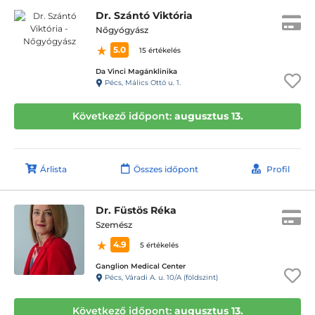
Dr. Szántó Viktória
Nőgyógyász
5.0
15 értékelés
Da Vinci Magánklinika
Pécs, Málics Ottó u. 1.
Következő időpont:
augusztus 13.
Árlista
Összes időpont
Profil
Dr. Füstös Réka
Szemész
4.9
5 értékelés
Ganglion Medical Center
Pécs, Váradi A. u. 10/A (földszint)
Következő időpont:
augusztus 13.