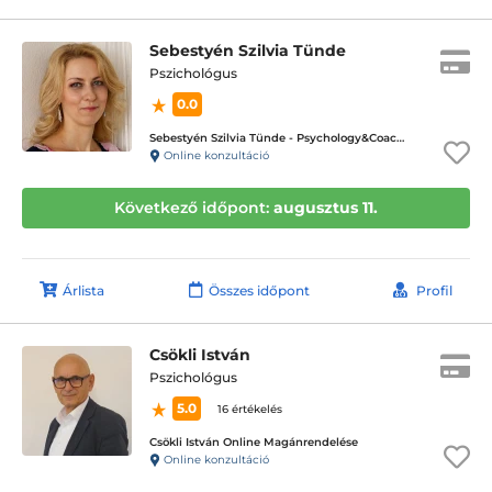
Sebestyén Szilvia Tünde
Pszichológus
0.0
Sebestyén Szilvia Tünde - Psychology&Coaching - ICD terápiás magánpraxis
Online konzultáció
Következő időpont:
augusztus 11.
Árlista
Összes időpont
Profil
Csökli István
Pszichológus
5.0
16 értékelés
Csökli István Online Magánrendelése
Online konzultáció