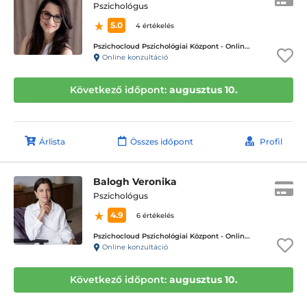
Pszichológus
5.0
4 értékelés
Pszichocloud Pszichológiai Központ - Online ügyfélfogadás
Online konzultáció
Következő időpont:
augusztus 10.
Árlista
Összes időpont
Profil
Balogh Veronika
Pszichológus
4.9
6 értékelés
Pszichocloud Pszichológiai Központ - Online ügyfélfogadás
Online konzultáció
Következő időpont:
augusztus 10.