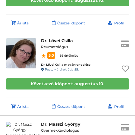
Következő időpont:
augusztus 10.
Árlista
Összes időpont
Profil
Dr. Lővei Csilla
Reumatológus
5.0
69 értékelés
Dr. Lővei Csilla magánrendelése
Pécs, Mártírok útja 55.
Következő időpont:
augusztus 10.
Árlista
Összes időpont
Profil
Dr. Masszi György
Gyermekkardiológus