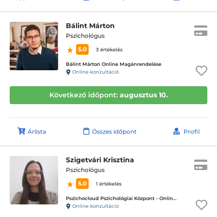
Bálint Márton
Pszichológus
5.0
3 értékelés
Bálint Márton Online Magánrendelése
Online konzultáció
Következő időpont:
augusztus 10.
Árlista
Összes időpont
Profil
Szigetvári Krisztina
Pszichológus
5.0
1 értékelés
Pszichocloud Pszichológiai Központ - Online ügyfélfogadás
Online konzultáció