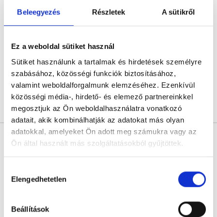
Dr. Nagy Ágnes
Beleegyezés
Részletek
A sütikről
Szemész
4.8
3 értékelés
Da Vinci Magánklinika
Ez a weboldal sütiket használ
Pécs, Málics Ottó u. 1.
Sütiket használunk a tartalmak és hirdetések személyre
Következő időpont:
augusztus 11.
szabásához, közösségi funkciók biztosításához,
valamint weboldalforgalmunk elemzéséhez. Ezenkívül
közösségi média-, hirdető- és elemező partnereinkkel
megosztjuk az Ön weboldalhasználatra vonatkozó
Árlista
Összes időpont
Profil
adatait, akik kombinálhatják az adatokat más olyan
adatokkal, amelyeket Ön adott meg számukra vagy az
Dr. Nagy Andrea
Ön által használt más szolgáltatásokból gyűjtöttek.
Tüdőgyógyász
0.0
Cookie
Hozzájárulás
Da Vinci Magánklinika
szabályzat:
https://foglaljorvost.hu/info/foglaljorvost-
Elengedhetetlen
kiválasztása
Pécs, Málics Ottó u. 1.
hu-cookie-szabalyzat/
Következő időpont:
augusztus 11.
Beállítások