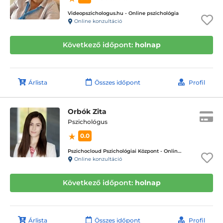
Videopszichologus.hu - Online pszichológia
Online konzultáció
Következő időpont:
holnap
Árlista
Összes időpont
Profil
Orbók Zita
Pszichológus
0.0
Pszichocloud Pszichológiai Központ - Online ügyfélfogadás
Online konzultáció
Következő időpont:
holnap
Árlista
Összes időpont
Profil