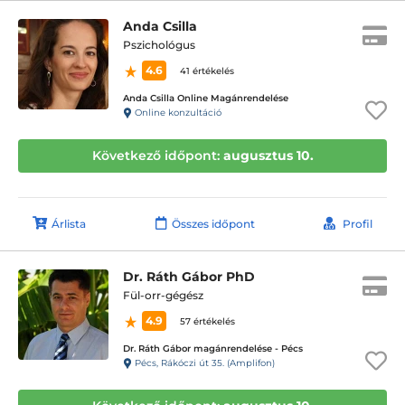
Anda Csilla
Pszichológus
4.6
41 értékelés
Anda Csilla Online Magánrendelése
Online konzultáció
Következő időpont:
augusztus 10.
Árlista
Összes időpont
Profil
Dr. Ráth Gábor PhD
Fül-orr-gégész
4.9
57 értékelés
Dr. Ráth Gábor magánrendelése - Pécs
Pécs, Rákóczi út 35. (Amplifon)