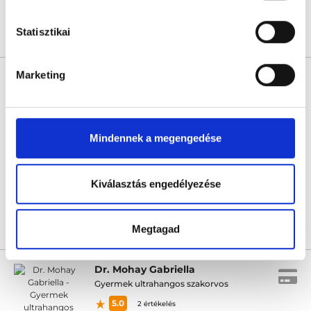
Statisztikai
Árlista
Összes időpont
Profil
Marketing
Dr. Nagy Máté
Idegsebész
4.7
2 értékelés
Aurora Medical
Mindennek a megengedése
Pécs, Alkotmány u. 41.
Következő időpont:
augusztus 11.
Kiválasztás engedélyezése
Megtagad
Árlista
Összes időpont
Profil
Dr. Mohay Gabriella
Gyermek ultrahangos szakorvos
5.0
2 értékelés