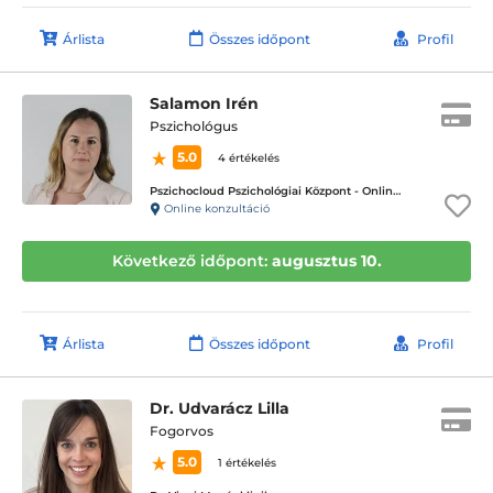
Árlista
Összes időpont
Profil
Salamon Irén
Pszichológus
5.0
4 értékelés
Pszichocloud Pszichológiai Központ - Online ügyfélfogadás
Online konzultáció
Következő időpont:
augusztus 10.
Árlista
Összes időpont
Profil
Dr. Udvarácz Lilla
Fogorvos
5.0
1 értékelés