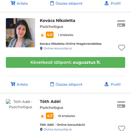
Árlista
Összes időpont
Profil
Kovács Nikoletta
Pszichológus
5.0
1 értékelés
Kovács Nikoletta Online Magánrendelése
Online konzultáció
Következő időpont:
augusztus 11.
Árlista
Összes időpont
Profil
Tóth Adél
Pszichológus
4.7
18 értékelés
Tóth Adél - Online konzultáció
Online konzultáció