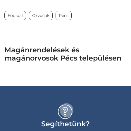
Főoldal
Orvosok
Pécs
Magánrendelések és
magánorvosok Pécs településen
Segíthetünk?