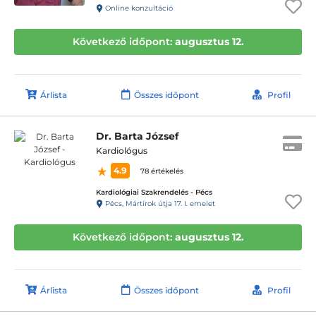
Online konzultáció
Következő időpont:
augusztus 12.
Árlista
Összes időpont
Profil
Dr. Barta József
Kardiológus
4.9
78 értékelés
Kardiológiai Szakrendelés - Pécs
Pécs, Mártírok útja 17. I. emelet
Következő időpont:
augusztus 12.
Árlista
Összes időpont
Profil